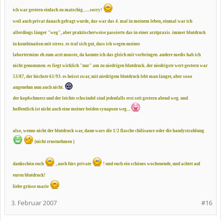
ich war gestern einfach zu matschig.......sorry!
weil auch privat danach gefragt wurde, das war das 4. mal in meinem leben,
einmal war ich
allerdings länger "weg", aber praktischerweise passierte das in einer
arztpraxis.
immer blutdruck
in kombination mit stress.
es traf sich gut, dass ich wegen meines
labortermins eh zum arzt musste,
da konnte ich das gleich mit
vorbringen.
andere medis hab ich
nicht genommen.
es liegt wirklich "nur" am zu niedrigen blutdruck.
der niedrigste wert gestern war
53/87, der höchste 61/93. es heisst zwar,
mit niedrigem blutdruck lebt man länger,
aber sooo
angenehm nun auch nicht.
der kopfschmerz und der leichte schwindel sind
jedenfalls erst seit gestern abend weg.
und
hoffentlich ist nicht auch eine meiner beiden
synapsen weg....
also, wenns nicht der blutdruck war, dann wars die 1/2 flasche chilisauce oder die
handystrahlung
(nicht ernstnehmen )
dankschön euch
, auch fürs private
! und euch ein schönes wochenende, und achtet auf
euren blutdruck!
liebe grüsse marie
3. Februar 2007
#16