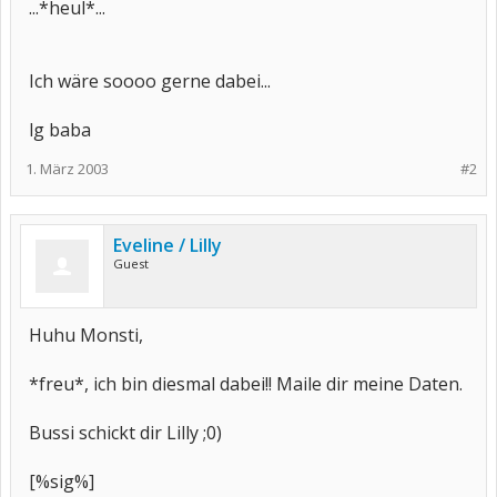
...*heul*...
Ich wäre soooo gerne dabei...
lg baba
1. März 2003
#2
Eveline / Lilly
Guest
Huhu Monsti,
*freu*, ich bin diesmal dabei!! Maile dir meine Daten.
Bussi schickt dir Lilly ;0)
[%sig%]