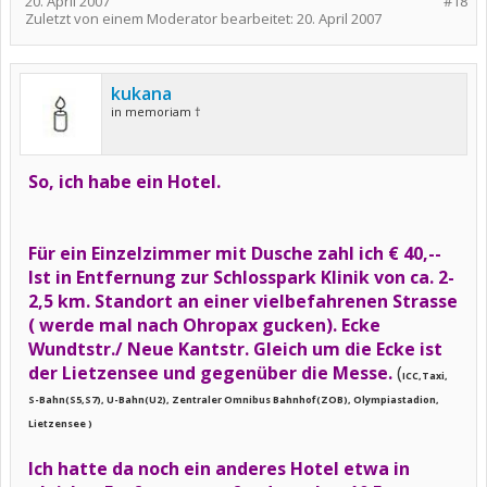
20. April 2007
#18
Zuletzt von einem Moderator bearbeitet:
20. April 2007
kukana
in memoriam †
So, ich habe ein Hotel.
Für ein Einzelzimmer mit Dusche zahl ich € 40,--
Ist in Entfernung zur Schlosspark Klinik von ca. 2-
2,5 km. Standort an einer vielbefahrenen Strasse
( werde mal nach Ohropax gucken). Ecke
Wundtstr./ Neue Kantstr. Gleich um die Ecke ist
der Lietzensee und gegenüber die Messe.
(
ICC,Taxi,
S-Bahn(S5,S7), U-Bahn(U2), Zentraler Omnibus Bahnhof(ZOB), Olympiastadion,
Lietzensee )
Ich hatte da noch ein anderes Hotel etwa in