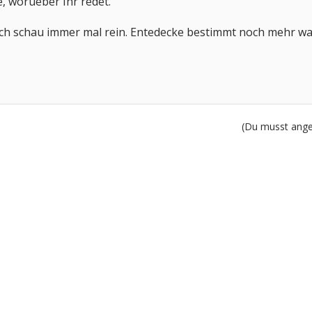
e, worueber Ihr redet.
ch schau immer mal rein. Entedecke bestimmt noch mehr was 
(Du musst angem