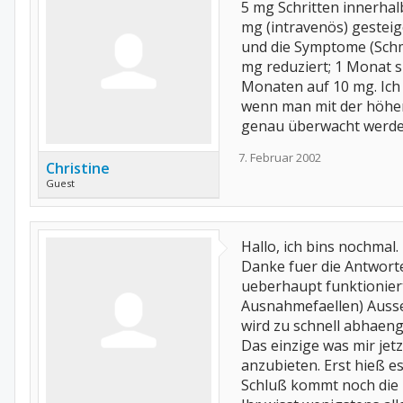
5 mg Schritten innerhal
mg (intravenös) gesteige
und die Symptome (Schme
mg reduziert; 1 Monat 
Monaten auf 10 mg. Ich 
wenn man mit der höhere
genau überwacht werden.
7. Februar 2002
Christine
Guest
Hallo, ich bins nochmal.
Danke fuer die Antworte
ueberhaupt funktioniert
Ausnahmefaellen) Ausse
wird zu schnell abhaeng
Das einzige was mir jetz
anzubieten. Erst hieß es
Schluß kommt noch die D