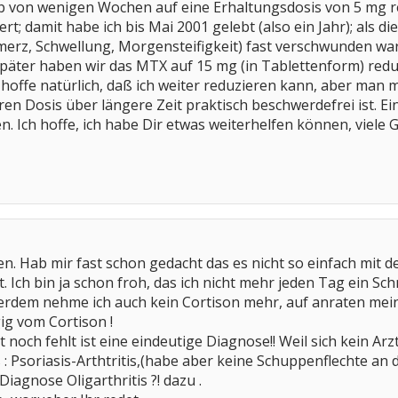
b von wenigen Wochen auf eine Erhaltungsdosis von 5 mg re
rt; damit habe ich bis Mai 2001 gelebt (also ein Jahr); als di
rz, Schwellung, Morgensteifigkeit) fast verschwunden ware
später haben wir das MTX auf 15 mg (in Tablettenform) redu
hoffe natürlich, daß ich weiter reduzieren kann, aber man m
n Dosis über längere Zeit praktisch beschwerdefrei ist. Ein
 Ich hoffe, ich habe Dir etwas weiterhelfen können, viele 
n. Hab mir fast schon gedacht das es nicht so einfach mit de
. Ich bin ja schon froh, das ich nicht mehr jeden Tag ein S
rdem nehme ich auch kein Cortison mehr, auf anraten mei
ig vom Cortison !
t noch fehlt ist eine eindeutige Diagnose!! Weil sich kein Arz
 : Psoriasis-Arthtritis,(habe aber keine Schuppenflechte an
iagnose Oligarthritis ?! dazu .