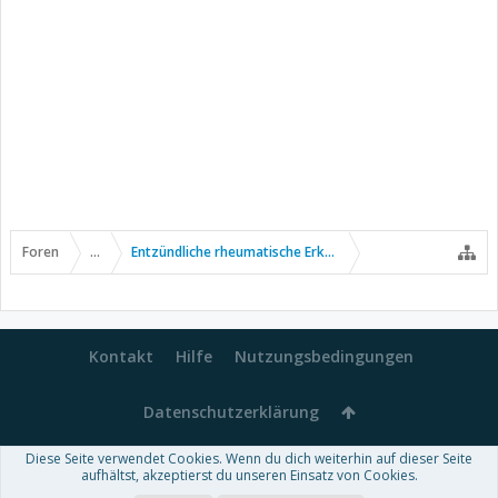
Foren
...
Entzündliche rheumatische Erkrankungen
Kontakt
Hilfe
Nutzungsbedingungen
Datenschutzerklärung
Diese Seite verwendet Cookies. Wenn du dich weiterhin auf dieser Seite
Forum software by XenForo™
aufhältst, akzeptierst du unseren Einsatz von Cookies.
-
Deutsch von xenDach
Some XenForo functionality crafted by
Audentio Design
.