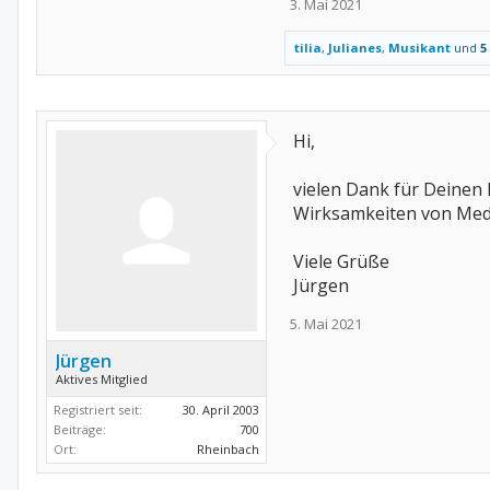
3. Mai 2021
tilia
,
Julianes
,
Musikant
und
5
Hi,
vielen Dank für Deinen E
Wirksamkeiten von Medis
Viele Grüße
Jürgen
5. Mai 2021
Jürgen
Aktives Mitglied
Registriert seit:
30. April 2003
Beiträge:
700
Ort:
Rheinbach