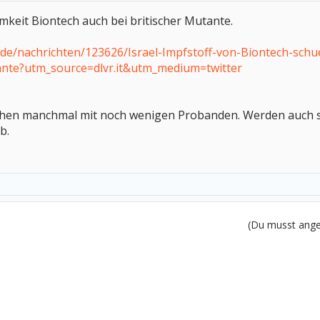
amkeit Biontech auch bei britischer Mutante.
t.de/nachrichten/123626/Israel-Impfstoff-von-Biontech-sc
iante?utm_source=dlvr.it&utm_medium=twitter
tehen manchmal mit noch wenigen Probanden. Werden auch stä
b.
(Du musst angem