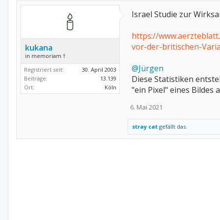
Israel Studie zur Wirks
https://www.aerzteblat
vor-der-britischen-Var
kukana
in memoriam †
@Jürgen
Registriert seit:
30. April 2003
Diese Statistiken ents
Beiträge:
13.139
Ort:
Köln
"ein Pixel" eines Bildes a
6. Mai 2021
stray cat
gefällt das.