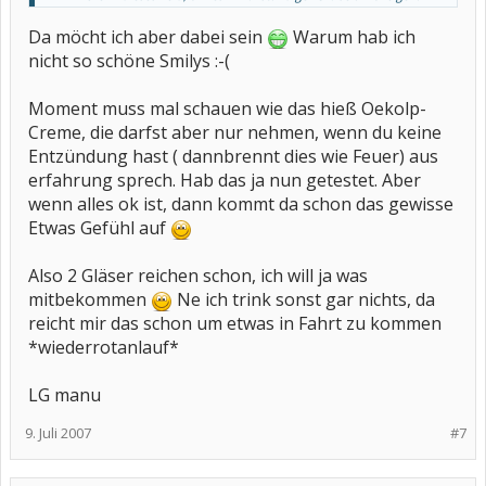
sehen, dann werden wir uns das Zeug mal zu Leibe führen.
Da möcht ich aber dabei sein
Warum hab ich
nicht so schöne Smilys :-(
Moment muss mal schauen wie das hieß Oekolp-
Creme, die darfst aber nur nehmen, wenn du keine
Entzündung hast ( dannbrennt dies wie Feuer) aus
erfahrung sprech. Hab das ja nun getestet. Aber
wenn alles ok ist, dann kommt da schon das gewisse
Etwas Gefühl auf
Also 2 Gläser reichen schon, ich will ja was
mitbekommen
Ne ich trink sonst gar nichts, da
reicht mir das schon um etwas in Fahrt zu kommen
*wiederrotanlauf*
LG manu
9. Juli 2007
#7