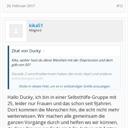
26. Februar 2017
#12
kika51
Mitglied
Zitat von Ducky:
↑
Kika, woher hast du diese Weisheit mit der Depression und dem
gdb von 50?
Gerade 2 vorschreiberinnen haben den trotz depri und anderer
erKrankungen nicht.
Klicke in dieses Feld, um es in vollständiger Größe anzuzeigen.
Es ist wirklich Sachbearbeiter abhängigantischen.
Ich lebe seit 2 Jahren geschlossen untergebracht aufgrund der
Hallo Ducky, ich bin in einer Selbsthilfe-Gruppe mit
Psyche habe aber auch dafür nur den gdb von 70 g und b
bekommen.
25, leider nur Frauen und das schon seit 9Jahren.
Alle anderen Mitbewohnern die nen Ausweis haben, haben eine
Dort kommen die Menschen hin, die echt nicht mehr
neue gdb von 100.klar schlimmer geht nur 6 feet under. SieHTML
mein Sachbearbeiter wohl anders
weiterwissen. Wir machen alle gemeinsam die
ganzen Vorgänge durch und helfen wo wir können,