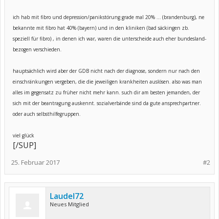
ich hab mit fibro und depression/panikstörung grade mal 20% ... (brandenburg), ne
bekannte mit fibro hat 40% (bayern) und in den kliniken (bad säckingen zb.
speziell für fibro) , in denen ich war, waren die unterscheide auch eher bundesland-
bezogen verschieden.
hauptsächlich wird aber der GDB nicht nach der diagnose, sondern nur nach den
einschränkungen vergeben, die die jeweiligen krankheiten auslösen. also was man
alles im gegensatz zu früher nicht mehr kann. such dir am besten jemanden, der
sich mit der beantragung auskennt. sozialverbände sind da gute ansprechpartner.
oder auch selbsthilfegruppen.
viel glück
[/SUP]
25. Februar 2017
#2
Laudel72
Neues Mitglied