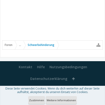
Foren
...
Schwerbehinderung
Kontakt
Hilfe
Nutzungsbedingungen
Datenschutzerklärung
Diese Seite verwendet Cookies. Wenn du dich weiterhin auf dieser Seite
Forum software by XenForo™
aufhältst, akzeptierst du unseren Einsatz von Cookies.
-
Deutsch von xenDach
Some XenForo functionality crafted by
Audentio Design
.
Theme designed by
ThemeHouse
.
Zustimmen
Weitere Informationen