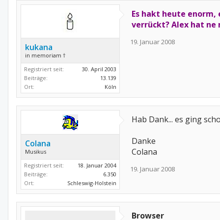
Es hakt heute enorm, 
verrückt? Alex hat ne 
19. Januar 2008
kukana
in memoriam †
Registriert seit:
30. April 2003
Beiträge:
13.139
Ort:
Köln
Hab Dank... es ging scho
Danke
Colana
Colana
Musikus
Registriert seit:
18. Januar 2004
19. Januar 2008
Beiträge:
6.350
Ort:
Schleswig-Holstein
Browser