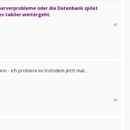
 Serverprobleme oder die Datenbank spilet
es tabiler weitergeht.
#2
n - ich probiere es trotzdem jetzt mal...
#3