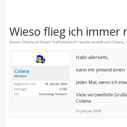
Wieso flieg ich immer
Dieses Thema im Forum "
Kaffeeklatsch
" wurde erstellt von
Colana
,
Hallo allerseits,
kann mir jemand einen 
Colana
Musikus
Jedes Mal, wenn ich etwa
Registriert seit:
18. Januar 2004
Beiträge:
6.350
Viele verzweifelte Grüß
Ort:
Schleswig-Holstein
Colana
19. Januar 2008