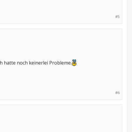
#5
ch hatte noch keinerlei Probleme.
#6