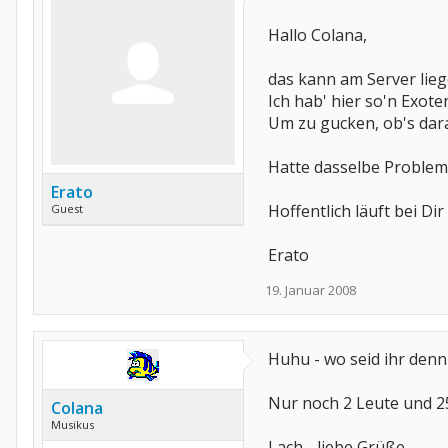
Hallo Colana,
das kann am Server lie
Ich hab' hier so'n Exot
Um zu gucken, ob's dara
Hatte dasselbe Problem 
Erato
Hoffentlich läuft bei Dir
Guest
Erato
19. Januar 2008
Huhu - wo seid ihr denn 
Nur noch 2 Leute und 25
Colana
Musikus
Lach - liebe Grüße