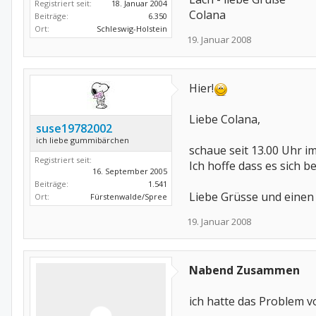
Registriert seit:
18. Januar 2004
Colana
Beiträge:
6.350
Ort:
Schleswig-Holstein
19. Januar 2008
Hier!
Liebe Colana,
suse19782002
ich liebe gummibärchen
schaue seit 13.00 Uhr i
Registriert seit:
Ich hoffe dass es sich be
16. September 2005
Beiträge:
1.541
Liebe Grüsse und eine
Ort:
Fürstenwalde/Spree
19. Januar 2008
Nabend Zusammen
ich hatte das Problem vo