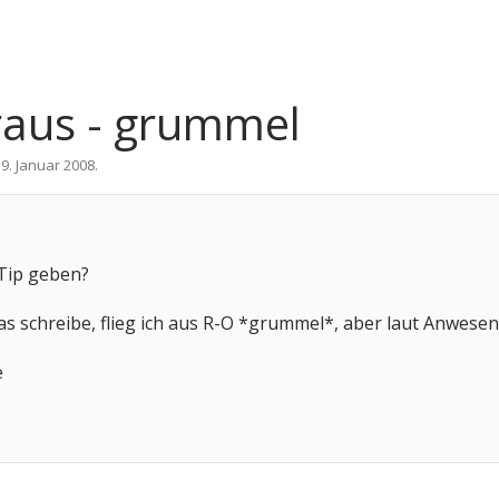
 raus - grummel
19. Januar 2008
.
Tip geben?
s schreibe, flieg ich aus R-O *grummel*, aber laut Anwesenhei
e