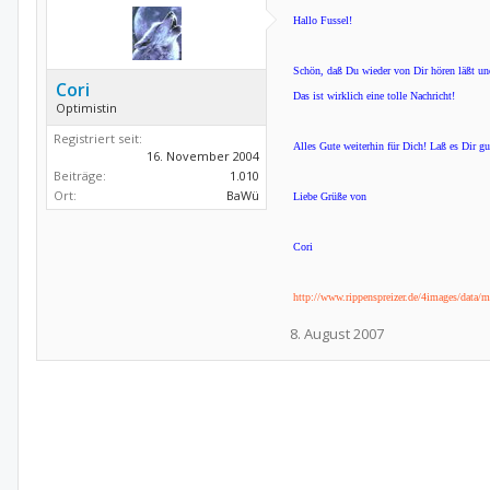
Hallo Fussel!
Schön, daß Du wieder von Dir hören läßt und
Cori
Das ist wirklich eine tolle Nachricht!
Optimistin
Registriert seit:
Alles Gute weiterhin für Dich! Laß es Dir gu
16. November 2004
Beiträge:
1.010
Ort:
BaWü
Liebe Grüße von
Cori
http://www.rippenspreizer.de/4images/data/
8. August 2007