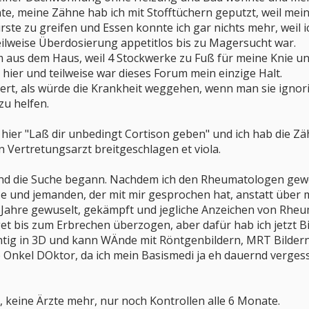
te, meine Zähne hab ich mit Stofftüchern geputzt, weil me
ste zu greifen und Essen konnte ich gar nichts mehr, weil
ilweise Überdosierung appetitlos bis zu Magersucht war.
 aus dem Haus, weil 4 Stockwerke zu Fuß für meine Knie 
hier und teilweise war dieses Forum mein einzige Halt.
iert, als würde die Krankheit weggehen, wenn man sie ignorie
zu helfen.
hier "Laß dir unbedingt Cortison geben" und ich hab die 
 Vertretungsarzt breitgeschlagen et viola.
nd die Suche begann. Nachdem ich den Rheumatologen gewec
se und jemanden, der mit mir gesprochen hat, anstatt über m
ahre gewuselt, gekämpft und jegliche Anzeichen von Rheum
get bis zum Erbrechen überzogen, aber dafür hab ich jetzt 
chtig in 3D und kann WÄnde mit Röntgenbildern, MRT Bildern
nkel DOktor, da ich mein Basismedi ja eh dauernd vergesse,
 keine Ärzte mehr, nur noch Kontrollen alle 6 Monate.