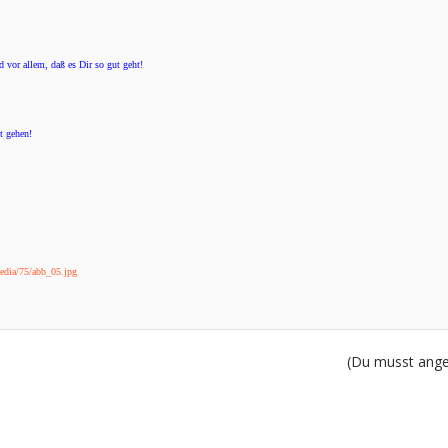
 vor allem, daß es Dir so gut geht!
t gehen!
media/75/abb_05.jpg
(Du musst angem