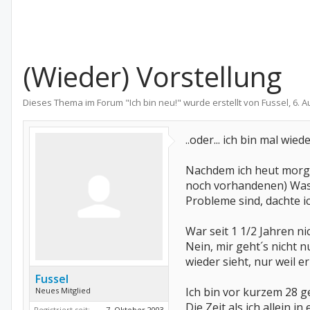
(Wieder) Vorstellung
Dieses Thema im Forum "
Ich bin neu!
" wurde erstellt von
Fussel
,
6. A
..oder... ich bin mal wiede
Nachdem ich heut morge
noch vorhandenen) Wass
Probleme sind, dachte i
War seit 1 1/2 Jahren n
Nein, mir geht´s nicht n
wieder sieht, nur weil e
Fussel
Ich bin vor kurzem 28 ge
Neues Mitglied
Die Zeit als ich allein
Registriert seit:
7. Oktober 2003