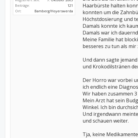
Haarbürste halten konn
Beiträge:
121
Ort:
Bamberg/Hoyerswerda
konnten um die Zahnbür
Höchstdosierung und te
Damals konnte ich kaum
Damals war ich dauernd 
Meine Familie hat block
besseres zu tun als mir 
Und dann sagte jemand 
und Krokodilstränen den
Der Horro war vorbei u
ich endlich eine Diagno
Wir haben zusammen 3 J
Mein Arzt hat sein Bud
Winkel. Ich bin durchsi
Und irgendwann meinte O
und schauen weiter.
Tja, keine Medikamente,