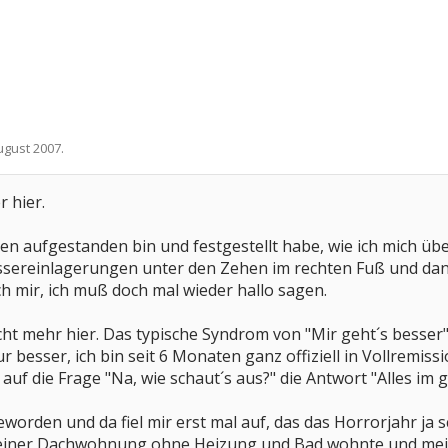
ugust 2007
.
r hier.
n aufgestanden bin und festgestellt habe, wie ich mich ü
ereinlagerungen unter den Zehen im rechten Fuß und dann 
ch mir, ich muß doch mal wieder hallo sagen.
icht mehr hier. Das typische Syndrom von "Mir geht´s besser"
ur besser, ich bin seit 6 Monaten ganz offiziell in Vollremis
r auf die Frage "Na, wie schaut´s aus?" die Antwort "Alles i
worden und da fiel mir erst mal auf, das das Horrorjahr ja sc
 in einer Dachwohnung ohne Heizung und Bad wohnte und mein