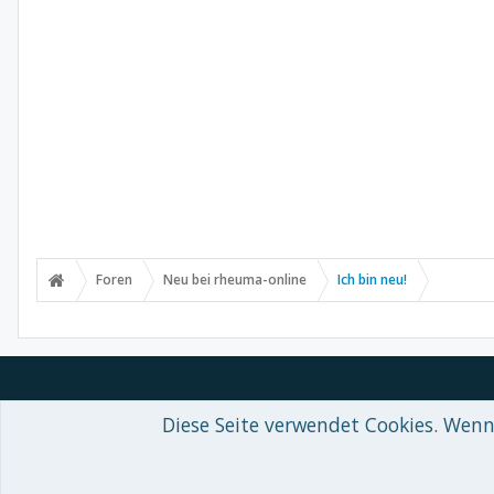
Foren
Neu bei rheuma-online
Ich bin neu!
Diese Seite verwendet Cookies. Wenn 
Forum software by XenForo™
© 2010-2018 XenForo Ltd.
-
Deutsch von
Some XenForo functionality crafted by
Audentio Design
.
Theme designed by
ThemeHouse
.