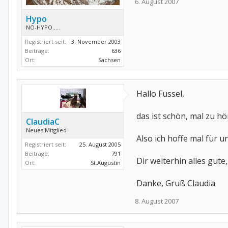
6. August 2007
Hypo
NO-HYPO.....
Registriert seit:
3. November 2003
Beiträge:
636
Ort:
Sachsen
Hallo Fussel,
das ist schön, mal zu h
ClaudiaC
Neues Mitglied
Also ich hoffe mal für u
Registriert seit:
25. August 2005
Beiträge:
791
Dir weiterhin alles gute
Ort:
St.Augustin
Danke, Gruß Claudia
8. August 2007