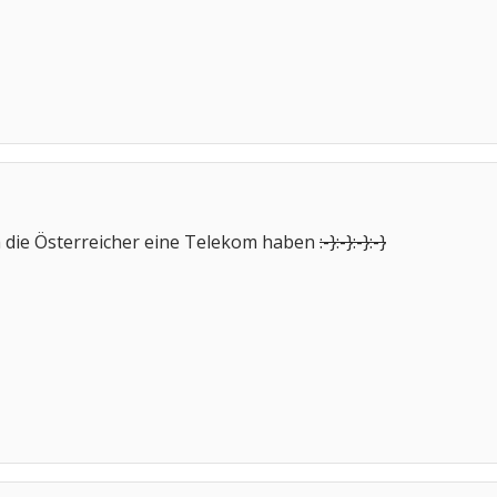
h die Österreicher eine Telekom haben
:-}
:-}
:-}
:-}