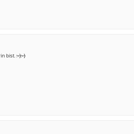
in bist.
:-}
:-}