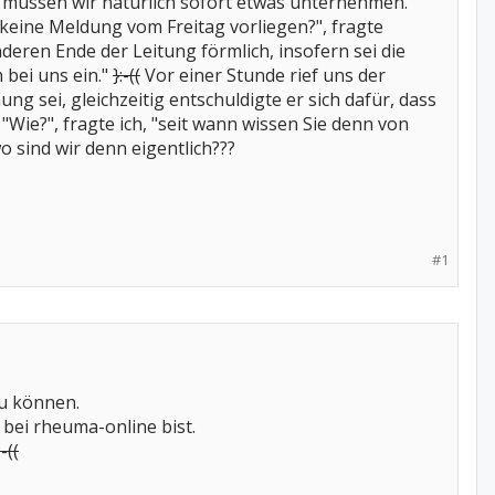
. da müssen wir natürlich sofort etwas unternehmen.
keine Meldung vom Freitag vorliegen?", fragte
eren Ende der Leitung förmlich, insofern sei die
 bei uns ein."
}:-((
Vor einer Stunde rief uns der
ng sei, gleichzeitig entschuldigte er sich dafür, dass
Wie?", fragte ich, "seit wann wissen Sie denn von
o sind wir denn eigentlich???
#1
zu können.
 bei rheuma-online bist.
:-((