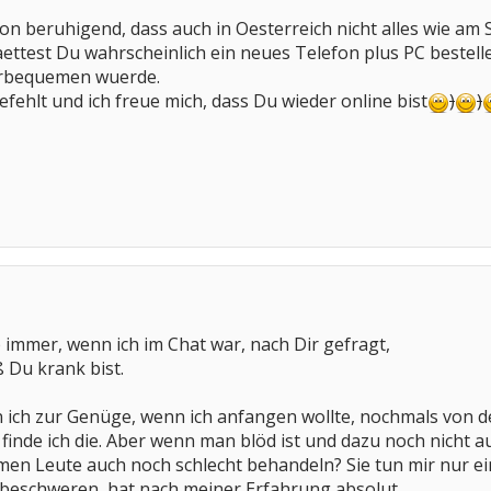
chon beruhigend, dass auch in Oesterreich nicht alles wie am
haettest Du wahrscheinlich ein neues Telefon plus PC bestell
erbequemen wuerde.
efehlt und ich freue mich, dass Du wieder online bist
)
)
b immer, wenn ich im Chat war, nach Dir gefragt,
ß Du krank bist.
ich zur Genüge, wenn ich anfangen wollte, nochmals von de
finde ich die. Aber wenn man blöd ist und dazu noch nicht au
rmen Leute auch noch schlecht behandeln? Sie tun mir nur ein
 beschweren, hat nach meiner Erfahrung absolut