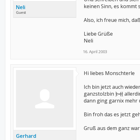
keinen Sinn, es kommt 
Neli
Guest
Also, ich freue mich, da
Liebe Grüße
Neli
16. April 2003
Hi liebes Monschterle
Ich bin jetzt auch wiede
ganzstolzbin
}:-((
allerdi
dann ging garnix mehr 
Bin froh das es jetzt ge
Gruß aus dem ganz wa
Gerhard