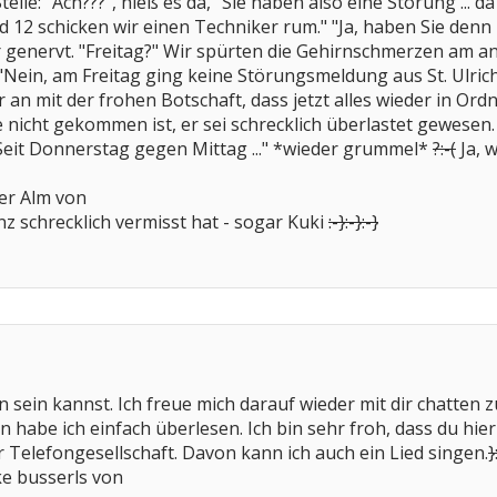
Stelle: "Ach???", hieß es da, "Sie haben also eine Störung ..
12 schicken wir einen Techniker rum." "Ja, haben Sie denn 
genervt. "Freitag?" Wir spürten die Gehirnschmerzen am and
 "Nein, am Freitag ging keine Störungsmeldung aus St. Ulrich
n mit der frohen Botschaft, dass jetzt alles wieder in Ordnu
icht gekommen ist, er sei schrecklich überlastet gewesen. "
"Seit Donnerstag gegen Mittag ..." *wieder grummel*
?:-(
Ja, w
er Alm von
nz schrecklich vermisst hat - sogar Kuki
:-}
:-}
:-}
n sein kannst. Ich freue mich darauf wieder mit dir chatten 
habe ich einfach überlesen. Ich bin sehr froh, dass du hier
r Telefongesellschaft. Davon kann ich auch ein Lied singen.
}
icke busserls von