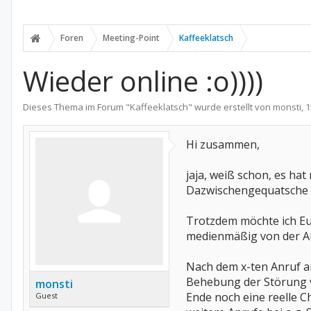
Foren
Meeting-Point
Kaffeeklatsch
Wieder online :o))))
Dieses Thema im Forum "
Kaffeeklatsch
" wurde erstellt von
monsti
,
1
Hi zusammen,
jaja, weiß schon, es hat
Dazwischengequatsche u
Trotzdem möchte ich Euc
medienmäßig von der A
Nach dem x-ten Anruf am
Behebung der Störung vo
monsti
Ende noch eine reelle 
Guest