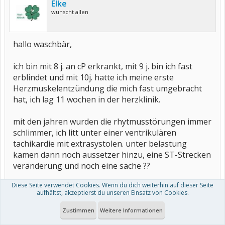
Elke
wünscht allen
hallo waschbär,
ich bin mit 8 j. an cP erkrankt, mit 9 j. bin ich fast
erblindet und mit 10j. hatte ich meine erste
Herzmuskelentzündung die mich fast umgebracht
hat, ich lag 11 wochen in der herzklinik.
mit den jahren wurden die rhytmusstörungen immer
schlimmer, ich litt unter einer ventrikulären
tachikardie mit extrasystolen. unter belastung
kamen dann noch aussetzer hinzu, eine ST-Strecken
veränderung und noch eine sache ??
Diese Seite verwendet Cookies. Wenn du dich weiterhin auf dieser Seite
ich hatte immer wieder probleme mit dem Herzen
aufhältst, akzeptierst du unseren Einsatz von Cookies.
und da in meiner familie gehäufte infarkte
vorkommen (Vater 4,Bruder 2, Mutter 1) hat mein
Zustimmen
Weitere Informationen
internist bei einer gezielten blutuntersuchung die