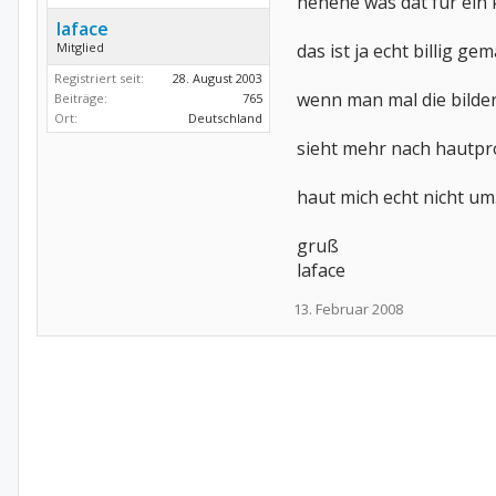
hehehe was dat für ein k
laface
Mitglied
das ist ja echt billig gem
Registriert seit:
28. August 2003
wenn man mal die bilderc
Beiträge:
765
Ort:
Deutschland
sieht mehr nach hautp
haut mich echt nicht um
gruß
laface
13. Februar 2008