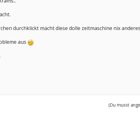
rams...
acht.
hen durchklickt macht diese dolle zeitmaschine nix anderes, 
robleme aus
.
(Du musst angem