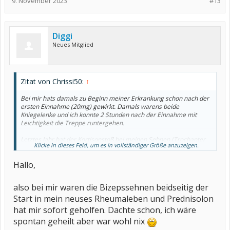
9. November 2023
#13
Diggi
Neues Mitglied
Zitat von Chrissi50:
↑
Bei mir hats damals zu Beginn meiner Erkrankung schon nach der
ersten Einnahme (20mg) gewirkt. Damals warens beide
Kniegelenke und ich konnte 2 Stunden nach der Einnahme mit
Leichtigkeit die Treppe runtergehen.
Letztes Jahr hat der Kortisonstoß bei meinen Sehnen (Trochanter
Klicke in dieses Feld, um es in vollständiger Größe anzuzeigen.
und Bizeps) und auch bei meiner Schulter leider garnichts
gebracht.
Hallo,
Ich denke, dass Prednisolon bei Sehnen nicht hilft.
also bei mir waren die Bizepssehnen beidseitig der
Ich würde auf alle Fälle nochmal mit dem Rheumatologen
sprechen.
Start in mein neuses Rheumaleben und Prednisolon
hat mir sofort geholfen. Dachte schon, ich wäre
spontan geheilt aber war wohl nix