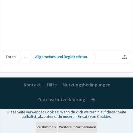
Foren
...
Allgemeines und Begleiterkrankungen
Kontakt
Hilfe
Nutzungsbedingungen
Datenschutzerklärung
Diese Seite verwendet Cookies. Wenn du dich weiterhin auf dieser Seite
Forum software by XenForo™
aufhältst, akzeptierst du unseren Einsatz von Cookies.
-
Deutsch von xenDach
Some XenForo functionality crafted by
Audentio Design
.
Theme designed by
ThemeHouse
.
Zustimmen
Weitere Informationen