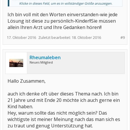
Medizin passiert innerhalb von wenigen Jahren. Ich würde Dir
Klicke in dieses Feld, um es in vollständiger Größe anzuzeigen.
gefühlt jetzt mal ein Zeitfenster von mindestens 20 Jahren geben,
bevor die endgültige Entscheidung Kind ja/nein fallen sollte - und
Ich bin voll mit den Worten einverstanden-wie jede
dann muss Dein Partner ja auch mit entscheiden.
Bis dahin kann noch viel passieren.
Lösung ist diese zu persönlich-Kinder!!Sie müssen
Für mich
ganz persönlich
muss ich sagen, dass ich mich mit dem
allein Ihren Arzt und Ihre Gedanken hören!!
Wissen von heute wohl eher gegen ein Kind entschieden hätte, da
sich in meiner Familie doch ein ausgeprägter Hang zu
17. Oktober 2016
Autoimmunerkrankungen zeigt. Wir haben das nur nicht früher
Zuletzt bearbeitet:
18. Oktober 2016
#9
realisiert.
Aber andere mit ähnlichem Hintergrund haben bewusst anders
entschieden - da gibt's kein Richtig oder Falsch, da gilt es nur, wenn
die Zeit für einen Kinderwunsch da ist, den richtigen Facharzt / die
Rheumaleben
richtige Fachärztin zu finden.
Neues Mitglied
Liebe Grüße
Moi
Hallo Zusammen,
auch ich denke oft über dieses Thema nach. Ich bin
21 Jahre und mit Ende 20 möchte ich auch gerne ein
Kind haben.
Hey, warum sollte das nicht möglich sein? Das
wichtigste ist meiner Meinung nach das man sich es
zu traut und genug Unterstützung hat.