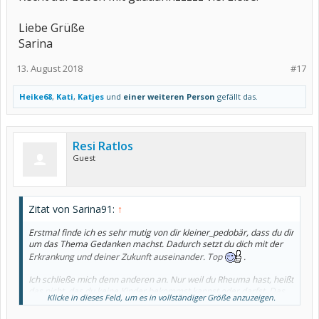
Liebe Grüße
Sarina
13. August 2018
#17
Heike68
,
Kati
,
Katjes
und
einer weiteren Person
gefällt das.
Resi Ratlos
Guest
Zitat von Sarina91:
↑
Erstmal finde ich es sehr mutig von dir kleiner_pedobär, dass du dir
um das Thema Gedanken machst. Dadurch setzt du dich mit der
Erkrankung und deiner Zukunft auseinander. Top
.
Ich schließe mich denn anderen an. Nur weil du Rheuma hast, heißt
das nicht, das du keine Kinder bekommst kannst oder darfst. Das
Klicke in dieses Feld, um es in vollständiger Größe anzuzeigen.
ist, wie ich finde die falsche Denkweise. Das ist eine persönliche
Entscheidung, die keiner von uns euch abnehmen wird.