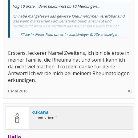
frag 10 ärzte... dann bekommst du 10 Meinungen...
ich habe mal gelesen das gewisse Rheumaformen vererbbar sind..
und wenn man seinen Familienstammbaum anschaut und
nachforscht wäre es ersichtlich das man einen risikofaktor hat......
Klicke in dieses Feld, um es in vollständiger Größe anzuzeigen.
wir haben uns zb bewusst gegen ein Kind entschieden.....
aber dazu fragst du am besten deinen rheumatologen
Erstens, leckerer Name! Zweitens, ich bin die erste in
meiner Familie, die Rheuma hat und somit kann ich
da nicht viel machen. Trozdem danke für deine
Antwort! Ich werde mich bei meinem Rheumatologen
erkundigen.
1. Mai 2016
#3
kukana
in memoriam †
Hallo,