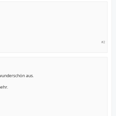
#2
 wunderschön aus.
mehr.