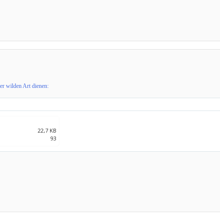
er wilden Art dienen:
22,7 KB
93