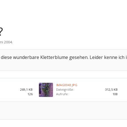
?
uni 2004
.
b diese wunderbare Kletterblume gesehen. Leider kenne ich
IMAG0043.JPG
269,1 KB
Dateigröße:
312,5 KB
126
Aufrufe:
108