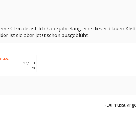
eine Clematis ist. Ich habe jahrelang eine dieser blauen Kl
ider ist sie aber jetzt schon ausgeblüht.
er.jpg
27,1 KB
78
(Du musst angem