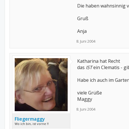
Die haben wahnsinnig vi
Gruß
Anja
8. Juni 2004
Katharina hat Recht
das
IST
ein Clematis - gib
Habe ich auch im Garten.
viele Grüße
Maggy
8. Juni 2004
Fliegermaggy
Wo ich bin, ist vorne !!