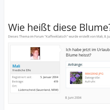
Wie heißt diese Blume
Dieses Thema im Forum "
Kaffeeklatsch
" wurde erstellt von
Mali
,
8. J
Ich habe jetzt im Urlau
Blume heisst?
Anhänge:
Mali
friedliche Elfe
IMAG0042.JPG
Registriert seit:
5. Januar 2004
Dateigröße:
Beiträge:
419
Aufrufe:
Ort:
Lüdenscheid (Sauerland, NRW)
8. Juni 2004