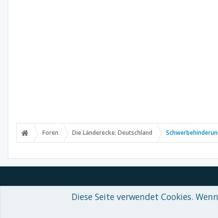
Foren
Die Länderecke: Deutschland
Schwerbehinderu
Diese Seite verwendet Cookies. Wenn 
Forum software by XenForo™
© 2010-2018 XenForo Ltd.
-
Deutsch von
Some XenForo functionality crafted by
Audentio Design
.