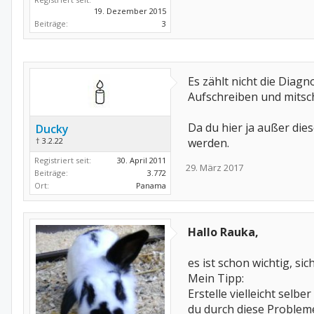
19. Dezember 2015
Beiträge:
3
Es zählt nicht die Diag
Aufschreiben und mitsc
Da du hier ja außer dies
Ducky
† 3.2.22
werden.
Registriert seit:
30. April 2011
29. März 2017
Beiträge:
3.772
Ort:
Panama
Hallo Rauka,
es ist schon wichtig, s
Mein Tipp:
Erstelle vielleicht selb
du durch diese Probleme