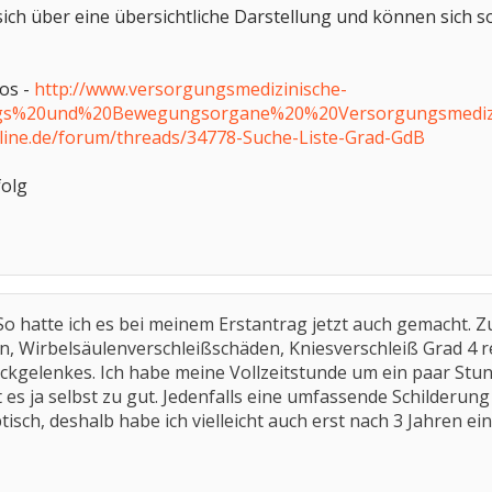
ich über eine übersichtliche Darstellung und können sich s
fos -
http://www.versorgungsmedizinische-
ungs%20und%20Bewegungsorgane%20%20Versorgungsmediz
line.de/forum/threads/34778-Suche-Liste-Grad-GdB
folg
 So hatte ich es bei meinem Erstantrag jetzt auch gemacht.
 Wirbelsäulenverschleißschäden, Kniesverschleiß Grad 4 r
ckgelenkes. Ich habe meine Vollzeitstunde um ein paar Stunde
nt es ja selbst zu gut. Jedenfalls eine umfassende Schilderu
isch, deshalb habe ich vielleicht auch erst nach 3 Jahren ei