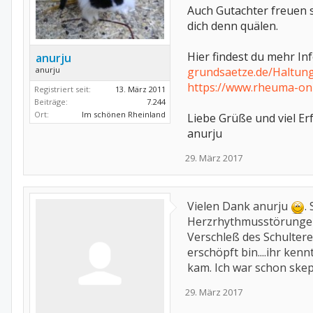
Auch Gutachter freuen s
dich denn quälen.
Hier findest du mehr In
anurju
grundsaetze.de/Halt
anurju
https://www.rheuma-on
Registriert seit:
13. März 2011
Beiträge:
7.244
Ort:
Im schönen Rheinland
Liebe Grüße und viel Er
anurju
29. März 2017
Vielen Dank anurju
.
Herzrhythmusstörungen,
Verschleß des Schultere
erschöpft bin....ihr ken
kam. Ich war schon skept
29. März 2017