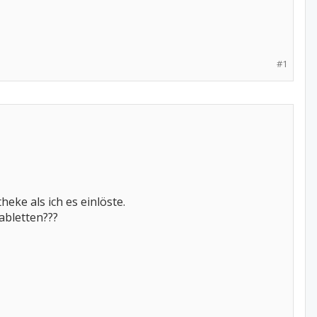
#1
eke als ich es einlöste.
abletten???