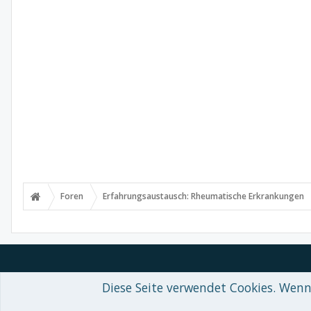
Foren
Erfahrungsaustausch: Rheumatische Erkrankungen
Diese Seite verwendet Cookies. Wenn 
Forum software by XenForo™
© 2010-2018 XenForo Ltd.
-
Deutsch von
Some XenForo functionality crafted by
Audentio Design
.