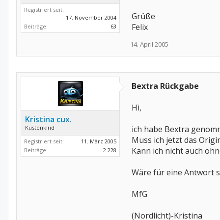
Registriert seit:
Grüße
17. November 2004
Felix
Beiträge:
63
14. April 2005
Bextra Rückgabe
Hi,
Kristina cux.
Küstenkind
ich habe Bextra genom
Muss ich jetzt das Orig
Registriert seit:
11. März 2005
Kann ich nicht auch ohn
Beiträge:
2.228
Wäre für eine Antwort 
MfG
(Nordlicht)-Kristina