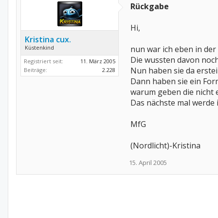
Rückgabe
Hi,
Kristina cux.
Küstenkind
nun war ich eben in der
Die wussten davon noch
Registriert seit:
11. März 2005
Nun haben sie da erste
Beiträge:
2.228
Dann haben sie ein Formu
warum geben die nicht ei
Das nächste mal werde ic
MfG
(Nordlicht)-Kristina
15. April 2005