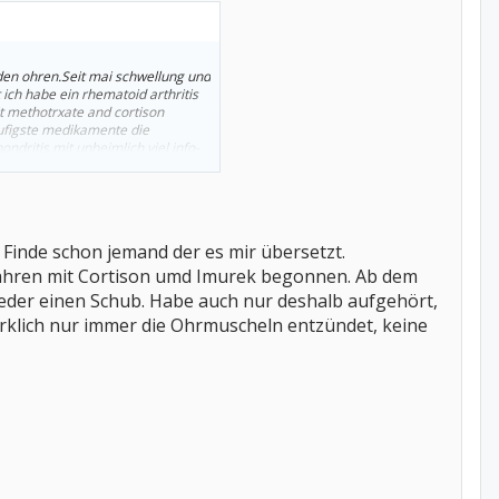
iden ohren.Seit mai schwellung und
ch habe ein rhematoid arthritis
it methotrxate and cortison
ufigste medikamente die
ndritis mit unheimlich viel info-
kinder und komme aus england
 Finde schon jemand der es mir übersetzt.
 Jahren mit Cortison umd Imurek begonnen. Ab dem
ieder einen Schub. Habe auch nur deshalb aufgehört,
wirklich nur immer die Ohrmuscheln entzündet, keine