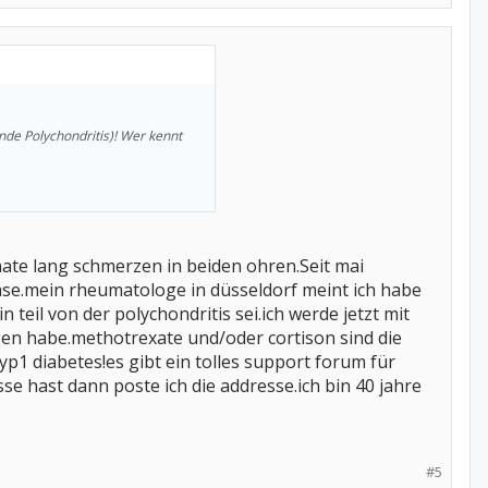
nde Polychondritis)! Wer kennt
onate lang schmerzen in beiden ohren.Seit mai
se.mein rheumatologe in düsseldorf meint ich habe
teil von der polychondritis sei.ich werde jetzt mit
en habe.methotrexate und/oder cortison sind die
p1 diabetes!es gibt ein tolles support forum für
sse hast dann poste ich die addresse.ich bin 40 jahre
#5