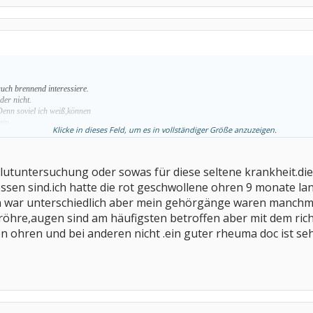
auch brennend interessiere.
der nicht.
enn soviel ich weiß,können
ein.
Klicke in dieses Feld, um es in vollständiger Größe anzuzeigen.
gnostiziert und wenn ja,wie
????
leme mit den Ohrmuscheln.Die
zen.Sie sehen dann auch immer recht
 blutuntersuchung oder sowas für diese seltene krankheit.d
ständig so,sondern eher
ssen sind.ich hatte die rot geschwollene ohren 9 monate 
 es käme von der Sonne oder
 war unterschiedlich aber mein gehörgänge waren manchma
bemerkt,dsß das Wetter überhaupt
röhre,augen sind am häufigsten betroffen aber mit dem rich
ein.Ich glaub,diesbezüglich
n ohren und bei anderen nicht .ein guter rheuma doc ist seh
l eine Anfrage.
ärlich.Werde nachher gleich
weiterhelfen,werde das Thema
te Besserung