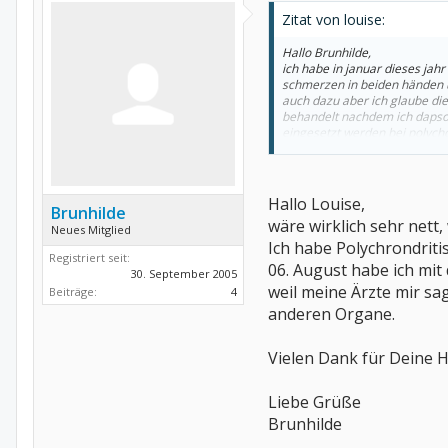
Zitat von louise:
und sei ganz lieb gegrüßt
adina
Hallo Brunhilde,
ich habe in januar dieses jah
schmerzen in beiden händen u
auch dazu aber ich glaube die
behandelt nachdem ich dapson
eingesetzt werden bei polychon
aber leider alles auf englisc
liebe grusse, louise
Hallo Louise,
Brunhilde
wäre wirklich sehr nett
Neues Mitglied
Ich habe Polychrondrit
Registriert seit:
06. August habe ich mit
30. September 2005
weil meine Ärzte mir sa
Beiträge:
4
anderen Organe.
Vielen Dank für Deine Hil
Liebe Grüße
Brunhilde