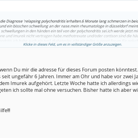
r die Diagnose 'relapsing polychondritis`erhalten.6 Monate lang schmerzen in be
nd ein bisschen schwellung an der nase.mein rheumatologe in düsseldorf meint i
 schwellungen in den händen ein teil von der polychondritis sei.ich werde jetzt m
e und imurek nicht vertragen habe.methotrexate und/oder cortison sind die hä
dritis.ich habe auch ein typ1 diabetes!es gibt ein tolles support forum für polycho
Klicke in dieses Feld, um es in vollständiger Größe anzuzeigen.
h.wenn du interesse hast dann poste ich die addresse.ich bin 40 jahre alt mit 2 
, wenn Du mir die adresse für dieses Forum posten könntest.
is seit ungefähr 6 Jahren. Immer am Ohr und habe vor zwei
 dem Imurek aufgehört. Letzte Woche hatte ich allerdings w
geten ich sollte mal ohne versuchen. Bisher hatte ich aber 
fe!!!