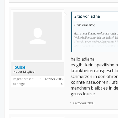
Zitat von adina:
Hallo Brunhilde,
das ist ein Thema,wofür ich mich 
Weiterhelfen kann ich dir jedoch lei
Hast du noch andere Symptome? D
alle Knorpel im Körper betroffen s
Ist die Krankheit schon sicher dia
kann man das feststellen???????
hallo adiana,
Mein Sohn hat auch ständig Prob
Ränder entzünden sich und schmer
es gibt kein spezifishe
louise
eigenartig aus.Das ist auch nicht 
krankheiten ausgeschlo
Neues Mitglied
"Schubweise".Anfangs dachte ich,
schmerzen in den ohren
Kälte aber mittlerweise habe ich 
Registriert seit:
1. Oktober 2005
keine Rolle spielt.
konnte.nase,ohren ,luft
Beiträge:
5
Das scheint auch recht selten zu s
manchem bleibt es in de
kam vor längerer Zeit schon einma
Die Antworten waren auch eher sp
gruss louise
nocheinmal zurückblättern.
1. Oktober 2005
Ich hoffe dir kann jemand aderes 
auf jeden Fall weiterverfolgen.
Ich wünsche dir auf jeden Fall gu