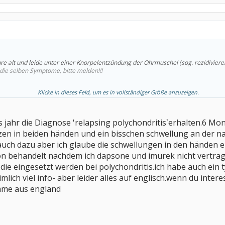
ahre alt und leide unter einer Knorpelentzündung der Ohrmuschel (sog. rezidiviere
t die selben Symptome, bitte melden!!!
Klicke in dieses Feld, um es in vollständiger Größe anzuzeigen.
es jahr die Diagnose 'relapsing polychondritis`erhalten.6 M
en in beiden händen und ein bisschen schwellung an der na
auch dazu aber ich glaube die schwellungen in den händen ein 
on behandelt nachdem ich dapsone und imurek nicht vertrag
ie eingesetzt werden bei polychondritis.ich habe auch ein ty
mlich viel info- aber leider alles auf englisch.wenn du intere
omme aus england