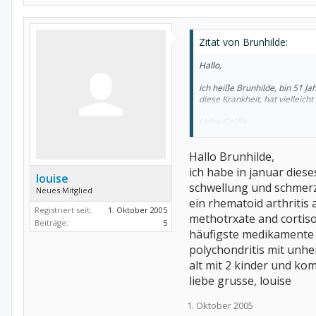
Zitat von Brunhilde:
Hallo,
ich heiße Brunhilde, bin 51 J
diese Krankheit, hat vielleich
Liebe Grüße
Brunhilde
Hallo Brunhilde,
ich habe in januar dies
louise
schwellung und schmerz
Neues Mitglied
ein rhematoid arthritis 
Registriert seit:
1. Oktober 2005
methotrxate and cortis
Beiträge:
5
häufigste medikamente d
polychondritis mit unhei
alt mit 2 kinder und k
liebe grusse, louise
1. Oktober 2005