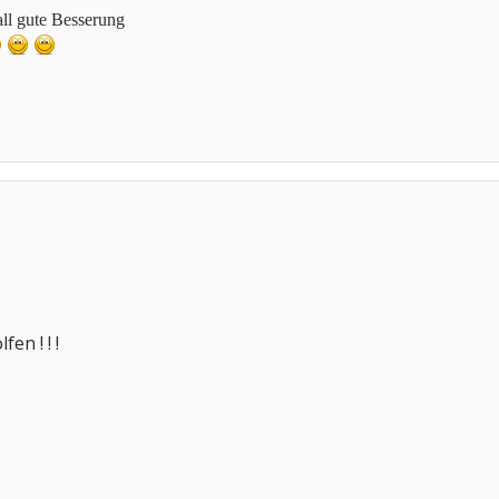
all gute Besserung
en ! ! !