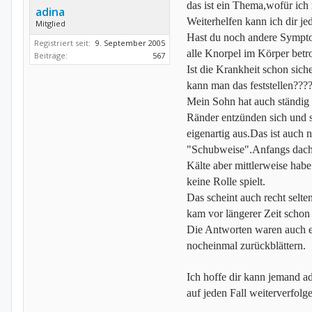
das ist ein Thema,wofür ich 
adina
Weiterhelfen kann ich dir jed
Mitglied
Hast du noch andere Sympt
Registriert seit:
9. September 2005
alle Knorpel im Körper betro
Beiträge:
567
Ist die Krankheit schon sich
kann man das feststellen???
Mein Sohn hat auch ständig
Ränder entzünden sich und 
eigenartig aus.Das ist auch 
"Schubweise".Anfangs dacht
Kälte aber mittlerweise hab
keine Rolle spielt.
Das scheint auch recht selte
kam vor längerer Zeit schon
Die Antworten waren auch e
nocheinmal zurückblättern.
Ich hoffe dir kann jemand a
auf jeden Fall weiterverfolg