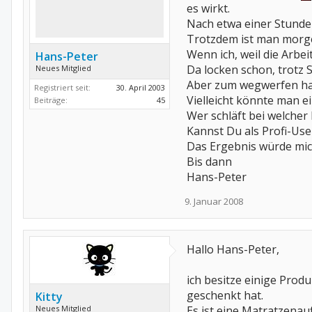
es wirkt.
Nach etwa einer Stunde 
Trotzdem ist man morg
Wenn ich, weil die Arbei
Hans-Peter
Da locken schon, trotz 
Neues Mitglied
Aber zum wegwerfen habe
Registriert seit:
30. April 2003
Vielleicht könnte man 
Beiträge:
45
Wer schläft bei welche
Kannst Du als Profi-Use
Das Ergebnis würde mic
Bis dann
Hans-Peter
9. Januar 2008
Hallo Hans-Peter,
ich besitze einige Prod
geschenkt hat.
Kitty
Neues Mitglied
Es ist eine Matratzenau