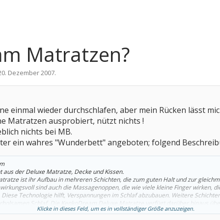
am Matratzen?
20. Dezember 2007
.
rne einmal wieder durchschlafen, aber mein Rücken lässt mi
 Matratzen ausprobiert, nützt nichts !
lich nichts bei MB.
ter ein wahres "Wunderbett" angeboten; folgend Beschrei
em
 aus der Deluxe Matratze, Decke und Kissen.
tratze ist ihr Aufbau in mehreren Schichten, die zum guten Halt und zur gleich
irkungsvoll sind auch die Massagenoppen, die wie viele kleine Finger wirken, di
 Diese Technologie hilft, Verspannungen im Schlaf abzubauen. Weitere Schichten
rholsamen Schlaf. Die KenkoDream Deluxe Matratze verfügt darüber hinaus über 
Klicke in dieses Feld, um es in vollständiger Größe anzuzeigen.
um den Schlafenden bilden. Das sorgt für Entspannung und bringt Energie für de