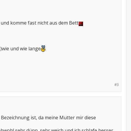
if und komme fast nicht aus dem Bett
)wie und wie lange
#3
e Bezeichnung ist, da meine Mutter mir diese
bwohl sehr dünn, sehr weich und ich schlafe besser