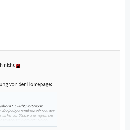
ch nicht
bung von der Homepage:
mäßigen Gewichtsverteilung
e denjenigen sanft massieren, der
 wirken als Stütze und regeln die
strategisch platzierte Unipol
n nächsten Tag.