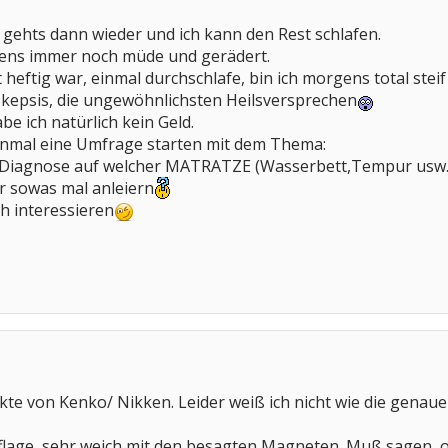
gehts dann wieder und ich kann den Rest schlafen.
ens immer noch müde und gerädert.
t heftig war, einmal durchschlafe, bin ich morgens total ste
Skepsis, die ungewöhnlichsten Heilsversprechen
 ich natürlich kein Geld.
einmal eine Umfrage starten mit dem Thema:
r Diagnose auf welcher MATRATZE (Wasserbett,Tempur usw.
r sowas mal anleiern
h interessieren
ukte von Kenko/ Nikken. Leider weiß ich nicht wie die genau
flage, sehr weich mit den besagten Magneten. Muß sagen, o