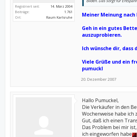
bilden. Das sorgt für Entspan
Registriert seit:
14. März 2004
Beiträge:
1.761
Meiner Meinung nach h
Ort:
Raum Karlsruhe
Geh in ein gutes Bett
auszuprobieren.
Ich wünsche dir, dass d
Viele Grüße und ein fr
pumuckl
20. Dezember 2007
Hallo Pumuckel,
Die Verkäufer in den B
Wochenweise habe ich z.
Gut, daß ich einen Tra
Das Problem bei mir ist
ich eingeworfen habe