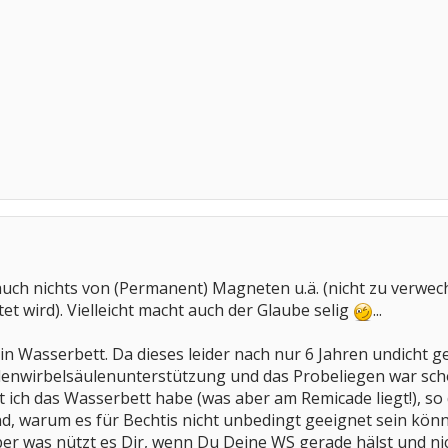
 auch nichts von (Permanent) Magneten u.ä. (nicht zu verwec
et wird). Vielleicht macht auch der Glaube selig
...
n Wasserbett. Da dieses leider nach nur 6 Jahren undicht ge
enwirbelsäulenunterstützung und das Probeliegen war scho
ich das Wasserbett habe (was aber am Remicade liegt!), so 
, warum es für Bechtis nicht unbedingt geeignet sein könnte,
 Aber was nützt es Dir, wenn Du Deine WS gerade hälst und ni