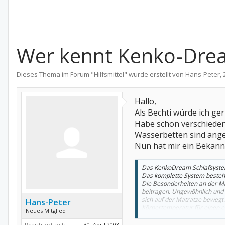
Wer kennt Kenko-Dre
Dieses Thema im Forum "
Hilfsmittel
" wurde erstellt von
Hans-Peter
,
Hallo,
Als Bechti würde ich ge
Habe schon verschiedene
Wasserbetten sind angeb
Nun hat mir ein Bekann
Das KenkoDream Schlafsyst
Das komplette System besteht
Die Besonderheiten an der Ma
beitragen. Ungewöhnlich und w
sich auf der Matratze bewegt.
Hans-Peter
Körpertemperatur für einen e
Neues Mitglied
Magnete, die ein Magnetfeld 
Registriert seit:
30. April 2003