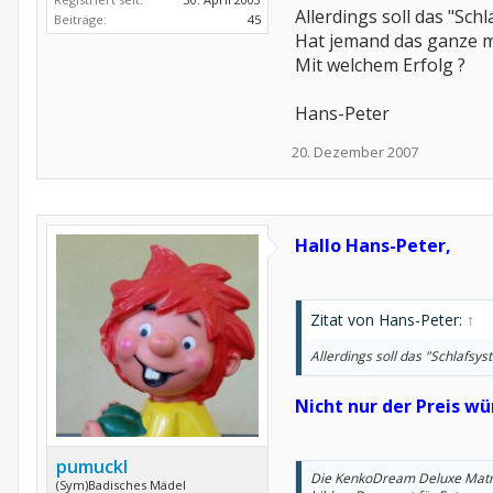
Allerdings soll das "Sch
Beiträge:
45
Hat jemand das ganze m
Mit welchem Erfolg ?
Hans-Peter
20. Dezember 2007
Hallo Hans-Peter,
Zitat von Hans-Peter:
↑
Allerdings soll das "Schlafsy
Nicht nur der Preis w
pumuckl
Die KenkoDream Deluxe Matrat
(Sym)Badisches Mädel