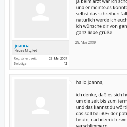
ja beim arzt war ich sc
und er meinte,es könnt
selbst das schreiben fäl
natürlich werde ich euch
ich wünsche dir von gan
ganz liebe grüße
28. Mai 2009
joanna
Neues Mitglied
Registriert seit:
28. Mai 2009
Beiträge:
12
hallo joanna,
ich denke, daß es sich 
um die zeit bis zum ter
und das kannst du wört
das soll bei 30% der pati
heute, nachdem ich zwe
verschlimmern.