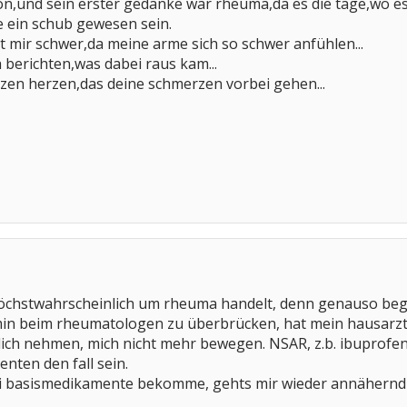
hon,und sein erster gedanke war rheuma,da es die tage,wo e
e ein schub gewesen sein.
lt mir schwer,da meine arme sich so schwer anfühlen...
 berichten,was dabei raus kam...
zen herzen,das deine schmerzen vorbei gehen...
höchstwahrscheinlich um rheuma handelt, denn genauso began
min beim rheumatologen zu überbrücken, hat mein hausarzt 
lich nehmen, mich nicht mehr bewegen. NSAR, z.b. ibuprofen
enten den fall sein.
i basismedikamente bekomme, gehts mir wieder annähernd g