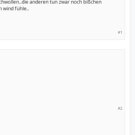
hwollen...die anderen tun zwar noch bißchen
wind fühle...
#1
#2