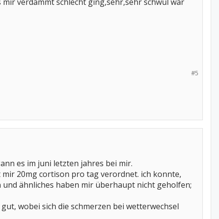
s mir verdammt schlecht ging,sehr,sehr schwül war
#5
n es im juni letzten jahres bei mir.
mir 20mg cortison pro tag verordnet. ich konnte,
 und ähnliches haben mir überhaupt nicht geholfen;
ut, wobei sich die schmerzen bei wetterwechsel