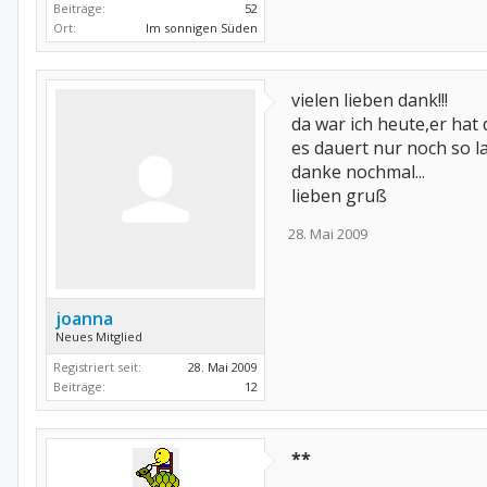
Beiträge:
52
Ort:
Im sonnigen Süden
vielen lieben dank!!!
da war ich heute,er ha
es dauert nur noch so la
danke nochmal...
lieben gruß
28. Mai 2009
joanna
Neues Mitglied
Registriert seit:
28. Mai 2009
Beiträge:
12
**