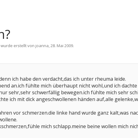
n?
 wurde erstellt von
joanna
,
28. Mai 2009
.
,denn ich habe den verdacht,das ich unter rheuma leide.
abend an.ich fühlte mich überhaupt nicht wohl,und ich dac
nur sehr,sehr schwerfällig bewegen.ich fühlte mich sehr sch
 ich mit dick angeschwollenen händen auf,alle gelenke,wirk
ahren vor schmerzen.die linke hand wurde ganz kalt,was nac
wollene.
schmerzen,fühle mich schlapp.meine beine wollen mich nicht