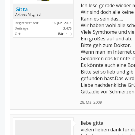
Ich lese gerade wieder m
Gitta
Wir sind doch alle keine 
Aktives Mitglied
Kann es sein das.....
Registriert seit:
16. Juni 2003
Wir haben wohl alle sch
Beiträge:
3.476
Viele Symthome und vie
Ort:
Bärlin :-)
Ein großes auf und ab.
Bitte geh zum Doktor.
Wenn man im Internet d
Gedanken das könnte ic
Es könnte auch eine Borreli
Bitte sei so lieb und gi
gefunden hast.Das wird
Liebe nachdenkliche Gr
Gitta,die vor Schmerzen
28. Mai 2009
liebe gitta,
vielen lieben dank für d