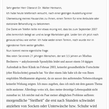
Sehr geerter Herr Oberarzt Dr. Walter Hermann,
Ich habe heute telefonisch versucht, nach einer gestrigen Ausstellung einer
Überweisung meines Hausarztes zu Ihnen, einen Termin für eine Ambulate oder
stationäre Behandlung zu bekommen.
Die Dame am Telefon teilte mir etwas mürrig mit, dass bis zum September 2007
alles terminlich belegt sei und es lange Wartelisten gibt. Leider bin ich jetzt noch
genauso schlau wie vorher. Ich habe weder einen Termin, noch wurde mir in
irgendeiner Form weiter geholfen.
Nun kommt meine eigentliche Frage:
Was raten Sie einem 21 jährigen Menschen, der seit 3,5 Jahren an
Morbus
Bechterew = ankylosierende Spondylitis leidet und ausser einem 14 tägigen
Aufenthalt in Ihrer Klinik im Februar 2003, keinerlei gesundheitliche Fortschritte
(eher Rückschritte) gemacht hat. Vor über einem Jahr habe ich die von Ihnen
empfohlen Medikamente abgesetzt, da sie ausser den auftretenden Nebenwirkungen
keinerlei Wirkung zeigten. Ich muss zugeben, dass ich mich mit dem ganzen Thema
nicht auskenne. Allerdings weiss ich, dass meine derzeitige Lebensqualität nicht
zumutbar ist. Ich möchte mal ein Paar meiner alltäglichen Probleme auflisten:
morgendliche "Steifheit" die erst nach Stunden schwindet
anziehen von Socken oder Unterwäsche bzw. Schuhe wird