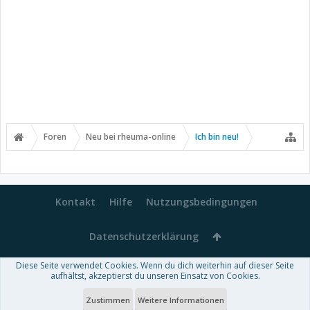
Foren
Neu bei rheuma-online
Ich bin neu!
Kontakt
Hilfe
Nutzungsbedingungen
Datenschutzerklärung
Diese Seite verwendet Cookies. Wenn du dich weiterhin auf dieser Seite
Forum software by XenForo™
aufhältst, akzeptierst du unseren Einsatz von Cookies.
-
Deutsch von xenDach
Some XenForo functionality crafted by
Audentio Design
.
Theme designed by
ThemeHouse
.
Zustimmen
Weitere Informationen