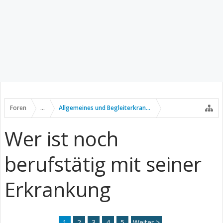
Foren
...
Allgemeines und Begleiterkrankungen
Wer ist noch
berufstätig mit seiner
Erkrankung
1
2
3
4
5
Weiter >