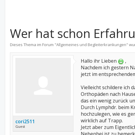
Wer hat schon Erfahru
Dieses Thema im Forum "
Allgemeines und Begleiterkrankungen
" wu
Hallo ihr Lieben
,
Nachdem ich gestern Na
jetzt im entsprechendem
Vielleicht schildere ic
Orthopäden nach Hause. 
das ein wenig zurück un
Durch Lymphdr. beim Kra
hochzulegen, wie es ger
wirklich auf Trapp.
cori2511
Jetzt aber zum Eigentlic
Guest
Nebenbei ist zu bemerke