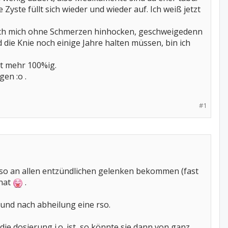
Zyste füllt sich wieder und wieder auf. Ich weiß jetzt
e ich mich ohne Schmerzen hinhocken, geschweigedenn
die Knie noch einige Jahre halten müssen, bin ich
ht mehr 100%ig.
gen :o .
#1
ch rso an allen entzündlichen gelenken bekommen (fast
 hat
.
und nach abheilung eine rso.
ie dosierung i.o. ist, so könnte sie dann von ganz