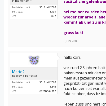
in memoriam †
zusätzliche gelenkwass
Registriert seit:
30. April 2003
bei meiner wurden ber
Beiträge:
13.139
Ort:
Köln
wieder zur arbeit. all
kommt ab und zu in kl
gruss kuki
3. Juni 2005
hallo cori,
vor rund 2.5 jahren hatt
Marie2
baker-zysten mit den e
nobody is perfect ;)
mein ausgezeichneter or
Registriert seit:
30. April 2003
gespritzt (tat gar nicht
Beiträge:
8.548
nach kurzer zeit war all
Ort:
entenhausen
fakt ist aber, dass bz
lieben guss und herzli