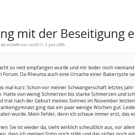
ng mit der Beseitigung e
rde erstellt von
cori2511
,
3. Juni 2005
.
cht so nett empfangen wurde und mir leider noch niemand a
 Forum. Da Rheuma auch eine Ursache einer Bakerzyste sein
h das mal kurz: Schon vor meiner Schwangerschaft letztes Jah
Hatte von wenig Schmerzen bis starke Schmerzen und schlec
d trat nach der Geburt meines Sohnes im November letzten 
nkengymnast ging das ein paar wenige Wochen gut. Leider k
aten wurde. Mein Fehler, denn ich schaue immer erst, das es
hen: Sie ist wieder da, sieht wirklich scheußlich aus, vor all
n, dass ich meinen Sohn noch stille und das sicher noch ei