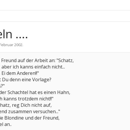
n ....
 Februar 2002
.
 Freund auf der Arbeit an: "Schatz,
 aber ich kanns einfach nicht...
n Ei dem Anderen!!"
t Du denn eine Vorlage?
s?"
 der Schachtel hat es einen Hahn,
ich kanns trotzdem nicht!!"
atz, reg Dich nicht auf,
end zusammen versuchen..."
ie Blondine und der Freund,
l an..