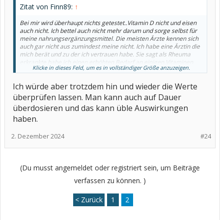
Zitat von Finn89:
↑
Bei mir wird überhaupt nichts getestet..Vitamin D nicht und eisen
auch nicht. Ich bettel auch nicht mehr darum und sorge selbst für
meine nahrungsergänzungsmittel. Die meisten Ärzte kennen sich
auch gar nicht aus zumindest meine nicht. Ich habe eine Ärztin die
mich berät und zu der ich vertrauen habe. Sie sagt als Rheuma
erkrankte habe ich einen erhöhten Bedarf an einigen Vitaminen
Klicke in dieses Feld, um es in vollständiger Größe anzuzeigen.
und Spurenelementen sowie Eisen.
Ich würde aber trotzdem hin und wieder die Werte
überprüfen lassen. Man kann auch auf Dauer
überdosieren und das kann üble Auswirkungen
haben.
2. Dezember 2024
#24
(Du musst angemeldet oder registriert sein, um Beiträge
verfassen zu können. )
< Zurück
1
2