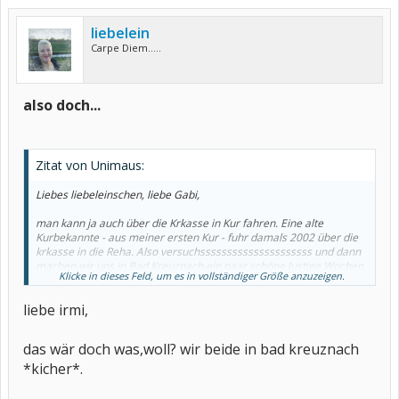
liebelein
Carpe Diem.....
also doch...
Zitat von Unimaus:
Liebes liebeleinschen, liebe Gabi,
man kann ja auch über die Krkasse in Kur fahren. Eine alte
Kurbekannte - aus meiner ersten Kur - fuhr damals 2002 über die
krkasse in die Reha. Also versuchsssssssssssssssssssss und dann
machen wir uns in Bad Kreuznach ein paar schöne lustige Wochen.
Klicke in dieses Feld, um es in vollständiger Größe anzuzeigen.
Ich drück dich
liebe irmi,
dat jecke Suppenhuhn
das wär doch was,woll? wir beide in bad kreuznach
*kicher*.