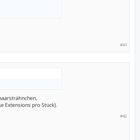
#41
thaarsträhnchen,
e Extensions pro Stück).
#42