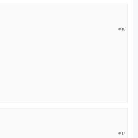
#46
#47