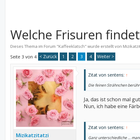
Welche Frisuren finde
Dieses Thema im Forum "
Kaffeeklatsch
" wurde erstellt von
Mizikatzi
< Zurück
1
2
3
4
Weiter >
Seite 3 von 4
Zitat von sentens:
↑
Die feinen Strähnchen berühr
Ja, das ist schon mal gut
Nun, ich habe eine Färb
Zitat von sentens:
↑
Mizikatzitatzi
Ganz unterschiedliche ... man