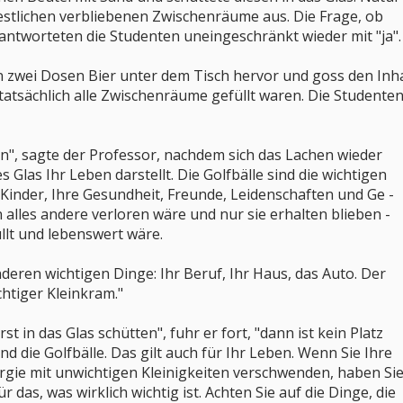
 restlichen verbliebenen Zwischenräume aus. Die Frage, ob
beantworteten die Studenten uneingeschränkt wieder mit "ja".
n zwei Dosen Bier unter dem Tisch hervor und goss den Inha
 tatsächlich alle Zwischenräume gefüllt waren. Die Studente
n", sagte der Professor, nachdem sich das Lachen wieder
s Glas Ihr Leben darstellt. Die Golfbälle sind die wichtigen
e Kinder, Ihre Gesundheit, Freunde, Leidenschaften und Ge -
n alles andere verloren wäre und nur sie erhalten blieben -
llt und lebenswert wäre.
deren wichtigen Dinge: Ihr Beruf, Ihr Haus, das Auto. Der
chtiger Kleinkram."
t in das Glas schütten", fuhr er fort, "dann ist kein Platz
d die Golfbälle. Das gilt auch für Ihr Leben. Wenn Sie Ihre
rgie mit unwichtigen Kleinigkeiten verschwenden, haben Si
 das, was wirklich wichtig ist. Achten Sie auf die Dinge, die