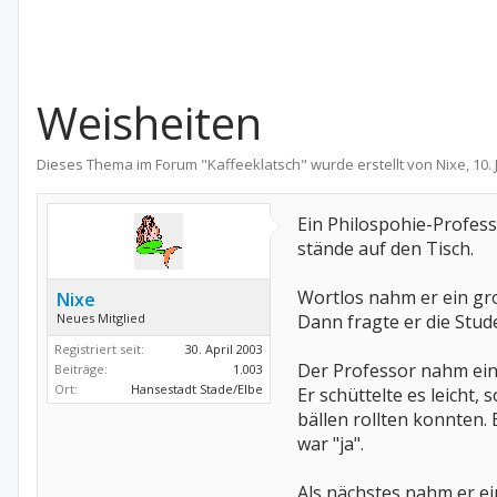
Weisheiten
Dieses Thema im Forum "
Kaffeeklatsch
" wurde erstellt von
Nixe
,
10. 
Ein Philospohie-Profess
stände auf den Tisch.
Wortlos nahm er ein gro
Nixe
Neues Mitglied
Dann fragte er die Stude
Registriert seit:
30. April 2003
Der Professor nahm eine
Beiträge:
1.003
Ort:
Hansestadt Stade/Elbe
Er schüttelte es leicht,
bällen rollten konnten. E
war "ja".
Als nächstes nahm er ei