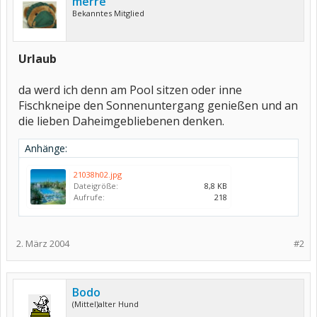
merre
Bekanntes Mitglied
Urlaub
da werd ich denn am Pool sitzen oder inne
Fischkneipe den Sonnenuntergang genießen und an
die lieben Daheimgebliebenen denken.
Anhänge:
21038h02.jpg
Dateigröße:
8,8 KB
Aufrufe:
218
2. März 2004
#2
Bodo
(Mittel)alter Hund