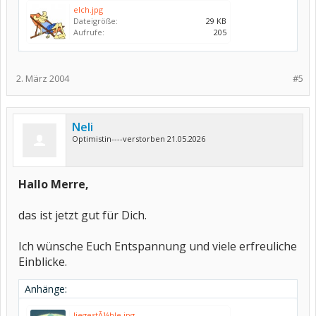
elch.jpg
Dateigröße:
29 KB
Aufrufe:
205
2. März 2004
#5
Neli
Optimistin----verstorben 21.05.2026
Hallo Merre,
das ist jetzt gut für Dich.
Ich wünsche Euch Entspannung und viele erfreuliche
Einblicke.
Anhänge:
liegestÃ¼hle.jpg