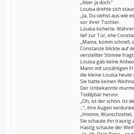
„Aber ja doch.“
Louisa drehte sich stau
„Ja, Du siehst aus wie e
vor ihrer Tochter.
Louisa kicherte. Während
lief zur Tür, ehe Consta
„Mama, komm schnell, de
Constanze blickte auf d
verstellter Stimme frag
Louisa gab keine Antwor
Mann mit unzähligen Fra
die kleine Louisa heute 
Sie hatte keinen Weihna
Der Unbekannte murmelt
Teddybär hervor.
„Oh, ist der schön. Ist 
...“, ihre Augen verdunk
„Hmmm, Wunschzettel, 
Sie schaute ihn traurig 
Hastig schaute der Weih