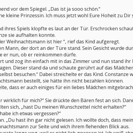
nend vor dem Spiegel. „Das ist ja sooo schön.“
ine kleine Prinzessin. Ich muss jetzt wohl Eure Hoheit zu Di
 ihres Spiels klopfte es laut an der Tür. Erschrocken schaute
nze sie aufhalten konnte.
r Weihnachtsmann ist hier “, rief das Kind aufgeregt.
en Mann, der dort an der Türe stand. Sein Gesicht wurde dur
te er nun, ob er reinkommen dürfe.
t und zog ihn einfach mit in das Zimmer und nun stand ihr 
gen. Dieser stand da und schaute gerührt auf das Mädchen.
selbst besuchen.“ Dabei streichelte er das Kind. Constanze 
chtsmann bestellt, sie hätte ihn nicht bezahlen können.
e, dass er auch einiges für ein liebes Mädchen mitgebracht
der wirklich für mich?“ Sie drückte den Bären fest an sich. Da
elten sich, „hast Du meinen Wunschzettel nicht erhalten?“
habe ich etwas vergessen?“
an. „Du hast ihn gar nicht gelesen. Ich wollte doch, dass m
nachtsmann zur Seite und wich ihrem flehenden Blick aus.