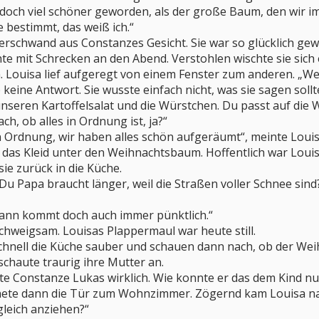
 doch viel schöner geworden, als der große Baum, den wir 
bestimmt, das weiß ich.“
verschwand aus Constanzes Gesicht. Sie war so glücklich g
chte mit Schrecken an den Abend. Verstohlen wischte sie sich 
 Louisa lief aufgeregt von einem Fenster zum anderen. „W
eine Antwort. Sie wusste einfach nicht, was sie sagen sollt
nseren Kartoffelsalat und die Würstchen. Du passt auf die 
ch, ob alles in Ordnung ist, ja?“
 in Ordnung, wir haben alles schön aufgeräumt“, meinte Louis
 das Kleid unter den Weihnachtsbaum. Hoffentlich war Louisa
ie zurück in die Küche.
 Du Papa braucht länger, weil die Straßen voller Schnee sind
ann kommt doch auch immer pünktlich.“
schweigsam. Louisas Plappermaul war heute still.
nell die Küche sauber und schauen dann nach, ob der Wei
chaute traurig ihre Mutter an.
 Constanze Lukas wirklich. Wie konnte er das dem Kind nur 
nete dann die Tür zum Wohnzimmer. Zögernd kam Louisa nach
gleich anziehen?“