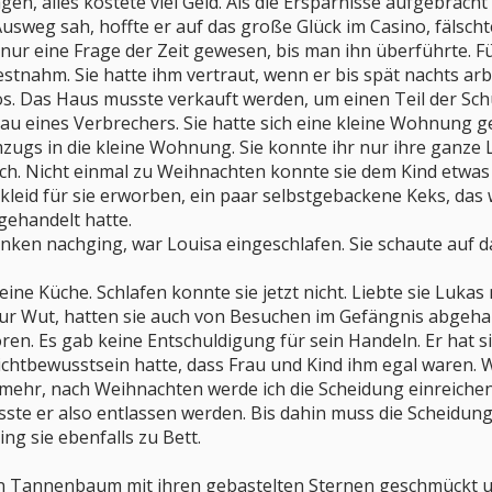
agen, alles kostete viel Geld. Als die Ersparnisse aufgebrac
usweg sah, hoffte er auf das große Glück im Casino, fälsc
nur eine Frage der Zeit gewesen, bis man ihn überführte. Fü
stnahm. Sie hatte ihm vertraut, wenn er bis spät nachts arbe
os. Das Haus musste verkauft werden, um einen Teil der Sc
Frau eines Verbrechers. Sie hatte sich eine kleine Wohnung ges
ugs in die kleine Wohnung. Sie konnte ihr nur ihre ganze 
 hoch. Nicht einmal zu Weihnachten konnte sie dem Kind etwa
tkleid für sie erworben, ein paar selbstgebackene Keks, da
gehandelt hatte.
ken nachging, war Louisa eingeschlafen. Sie schaute auf das
eine Küche. Schlafen konnte sie jetzt nicht. Liebte sie Lukas
ur Wut, hatten sie auch von Besuchen im Gefängnis abgehalt
ren. Es gab keine Entschuldigung für sein Handeln. Er hat si
flichtbewusstsein hatte, dass Frau und Kind ihm egal waren. 
ht mehr, nach Weihnachten werde ich die Scheidung einreiche
e er also entlassen werden. Bis dahin muss die Scheidung 
ng sie ebenfalls zu Bett.
en Tannenbaum mit ihren gebastelten Sternen geschmückt 