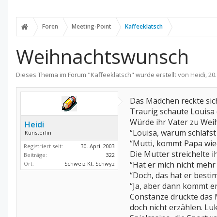
Foren
Meeting-Point
Kaffeeklatsch
Weihnachtswunsch
Dieses Thema im Forum "
Kaffeeklatsch
" wurde erstellt von
Heidi
,
20
Das Mädchen reckte sich
Traurig schaute Louisa
Würde ihr Vater zu Weih
Heidi
“Louisa, warum schläfst
Künsterlin
“Mutti, kommt Papa wied
Registriert seit:
30. April 2003
Die Mutter streichelte i
Beiträge:
322
“Hat er mich nicht mehr 
Ort:
Schweiz Kt. Schwyz
“Doch, das hat er bestimm
“Ja, aber dann kommt er
Constanze drückte das M
doch nicht erzählen. Lu