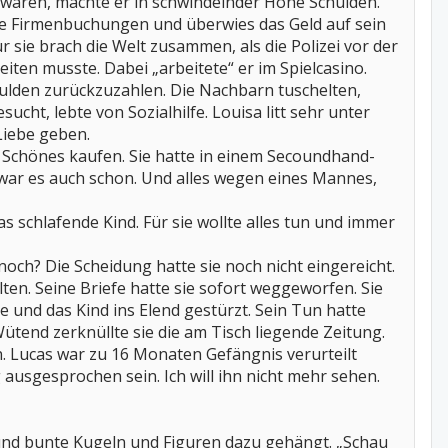
ht waren, machte er in schwindelnder Höhe Schulden.
hte Firmenbuchungen und überwies das Geld auf sein
r sie brach die Welt zusammen, als die Polizei vor der
iten musste. Dabei „arbeitete“ er im Spielcasino.
hulden zurückzuzahlen. Die Nachbarn tuschelten,
ucht, lebte von Sozialhilfe. Louisa litt sehr unter
Liebe geben.
s Schönes kaufen. Sie hatte in einem Secoundhand-
s war es auch schon. Und alles wegen eines Mannes,
 schlafende Kind. Für sie wollte alles tun und immer
 noch? Die Scheidung hatte sie noch nicht eingereicht.
en. Seine Briefe hatte sie sofort weggeworfen. Sie
e und das Kind ins Elend gestürzt. Sein Tun hatte
Wütend zerknüllte sie die am Tisch liegende Zeitung.
n. Lucas war zu 16 Monaten Gefängnis verurteilt
ausgesprochen sein. Ich will ihn nicht mehr sehen.
und bunte Kugeln und Figuren dazu gehängt. „Schau