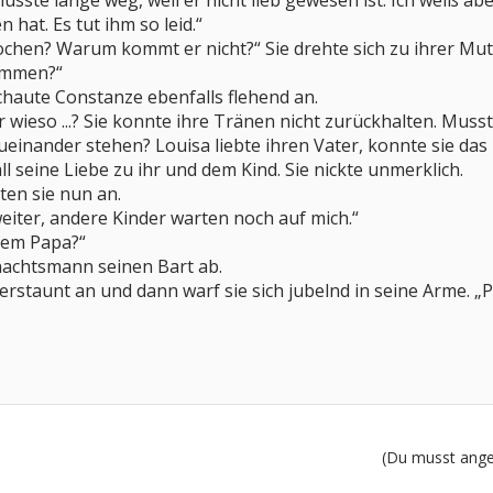
r musste lange weg, weil er nicht lieb gewesen ist. Ich weiß a
 hat. Es tut ihm so leid.“
chen? Warum kommt er nicht?“ Sie drehte sich zu ihrer Mut
ommen?“
aute Constanze ebenfalls flehend an.
er wieso ...? Sie konnte ihre Tränen nicht zurückhalten. Musst
ueinander stehen? Louisa liebte ihren Vater, konnte sie da
ll seine Liebe zu ihr und dem Kind. Sie nickte unmerklich.
ten sie nun an.
eiter, andere Kinder warten noch auf mich.“
inem Papa?“
achtsmann seinen Bart ab.
n erstaunt an und dann warf sie sich jubelnd in seine Arme. „
(Du musst angem