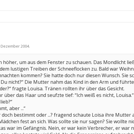
. Dezember 2004
.
 höher, um aus dem Fenster zu schauen. Das Mondlicht ließ 
 dem lustigen Treiben der Schneeflocken zu. Bald war Weih
nachten kommen? Sie hatte doch nur diesen Wunsch. Sie sch
 Du nicht?“ Die Mutter nahm das Kind in den Arm und führte
er?“ fragte Louisa. Tränen rollten ihr über das Gesicht.
hr über das Haar und seufzte tief: “Ich weiß es nicht, Louisa.“
lieb?“
t, aber ...“
 doch bestimmt oder ...? fragend schaute Loisa ihre Mutter 
ädchen fest an sich. Was sollte sie nur sagen? Sie wollte n
kas war im Gefängnis. Nein, er war kein Verbrecher, er war 