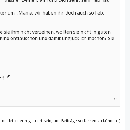
ber, dass er Deine Mami und Dich sehr, sehr lieb hat
ter um. „Mama, wir haben ihn doch auch so lieb.
e sie ihm nicht verzeihen, wollten sie nicht in guten
s Kind enttäuschen und damit unglücklich machen? Sie
Papa!“
#1
eldet oder registriert sein, um Beiträge verfassen zu können. )