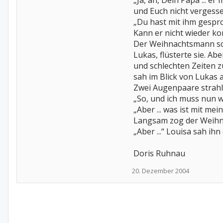
„Ja, äh, Dein Papa ... e
und Euch nicht vergessen
„Du hast mit ihm gespro
Kann er nicht wieder k
Der Weihnachtsmann sch
Lukas, flüsterte sie. Ab
und schlechten Zeiten z
sah im Blick von Lukas a
Zwei Augenpaare strahl
„So, und ich muss nun w
„Aber ... was ist mit me
Langsam zog der Weihn
„Aber ...“ Louisa sah ih
Doris Ruhnau
20. Dezember 2004