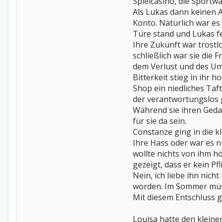
Spielcasino, die Sportw
Als Lukas dann keinen A
Konto. Natürlich war es 
Türe stand und Lukas fe
Ihre Zukunft war trostl
schließlich war sie die 
dem Verlust und des Umz
Bitterkeit stieg in ihr
Shop ein niedliches Taf
der verantwortungslos 
Während sie ihren Gedan
für sie da sein.
Constanze ging in die kl
Ihre Hass oder war es n
wollte nichts von ihm hö
gezeigt, dass er kein P
Nein, ich liebe ihn nic
worden. Im Sommer müsst
Mit diesem Entschluss gi
Louisa hatte den klein