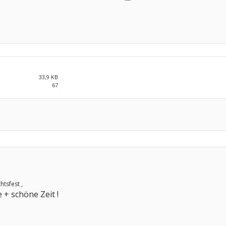
33,9 KB
67
tsfest ,
 + schöne Zeit !