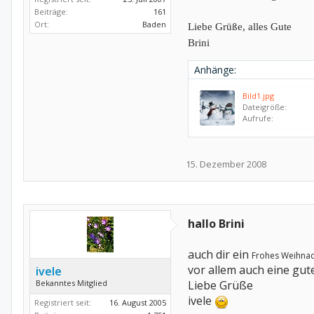
Beiträge:
161
Ort:
Baden
Liebe Grüße, alles Gute
Brini
Anhänge:
Bild1.jpg
Dateigröße:
Aufrufe:
15. Dezember 2008
hallo Brini
auch dir ein
Frohes Weihnach
vor allem auch eine gute
ivele
Bekanntes Mitglied
Liebe Grüße
ivele
Registriert seit:
16. August 2005