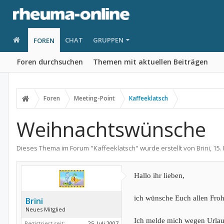
CHAT
GRUPPEN
FOREN
Foren durchsuchen
Themen mit aktuellen Beiträgen
Foren
Meeting-Point
Kaffeeklatsch
Weihnachtswünsche
Dieses Thema im Forum "
Kaffeeklatsch
" wurde erstellt von
Brini
,
15.
Hallo ihr lieben,
ich wünsche Euch allen Froh
Brini
Neues Mitglied
Ich melde mich wegen Urla
Registriert seit:
25. Juli 2007