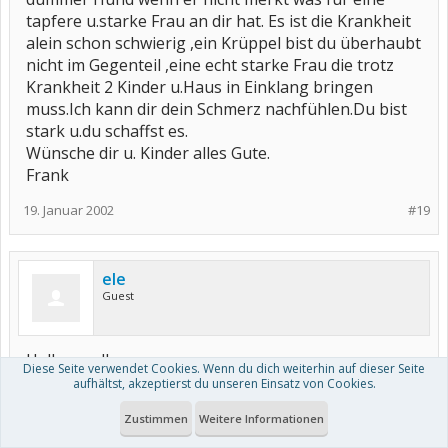
tapfere u.starke Frau an dir hat. Es ist die Krankheit
alein schon schwierig ,ein Krüppel bist du überhaubt
nicht im Gegenteil ,eine echt starke Frau die trotz
Krankheit 2 Kinder u.Haus in Einklang bringen
muss.Ich kann dir dein Schmerz nachfühlen.Du bist
stark u.du schaffst es.
Wünsche dir u. Kinder alles Gute.
Frank
19. Januar 2002
#19
ele
Guest
Hallo an alle,
Diese Seite verwendet Cookies. Wenn du dich weiterhin auf dieser Seite
ich danke euch für eure Antworten. Das hat mir
aufhältst, akzeptierst du unseren Einsatz von Cookies.
richtig gut getan!
Zustimmen
Weitere Informationen
Wir sind jetzt so verblieben, daß wir erst einmal