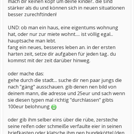
mach dir keinen kopf um deine kinder.. die sind
stärker als du und können sich in neuen situationen
besser zurechftinden!
UND: ob man ein haus, eine eigentums wohnung
hat, oder nur zur miete wohnt..... ist völlig egal...
hauptsache man lebt.
fang ein neues, besseres leben an. in der ersten
harten zeit, setze dir aufgaben für jeden tag.. du
kommst mit der zeit darüber hinweg.
oder mache das:
gehe durch die stadt.... suche dir nen paar jungs die
nach "gäng" ausschauen. gib denen nen bild von
deinem mann, die adresse und 25eur und sach wenn
sie diesen typen mal richtig "durchlassen" gibts
100eur belohnung
oder gib ihm selber eins über die rübe, zersteche
seine reifen oder schmeiße verfaulte eier in seinen
briefkasten oder klatsche ihm nen hundeköttel (den