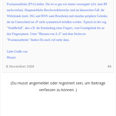
Psoriasisarthritis (PSA) leiden. Die ist so gut wie immer seronegativ (d.h. kein RF
nachweisbar). Hauptsächliche Beschwerdebereiche sind im klassischen Fall: die
Wirbelsäule (insb. ISG und BWS samt Brustbein) und einzelne periphere Gelenke,
die im Unterschied zur cP nicht symmetrisch befallen werden. Typisch ist der sog.
"Strahlbefall", also z.B. die Entzündung eines Fingers, vom Grundgelenk bis zu
den Fingerspitzen. Unter "Rheuma von A-Z" und dem Stichwort
"Psoriasisarthritis" findest Du noch viel mehr dazu.
Liebe Grüße von
Monsti
8. November 2004
#6
(Du musst angemeldet oder registriert sein, um Beiträge
verfassen zu können. )