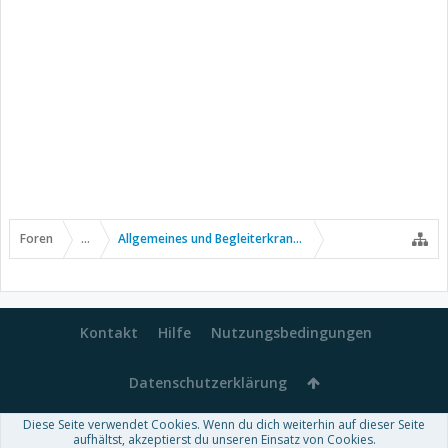
Foren
...
Allgemeines und Begleiterkrankungen
Kontakt
Hilfe
Nutzungsbedingungen
Datenschutzerklärung
Diese Seite verwendet Cookies. Wenn du dich weiterhin auf dieser Seite
Forum software by XenForo™
aufhältst, akzeptierst du unseren Einsatz von Cookies.
-
Deutsch von xenDach