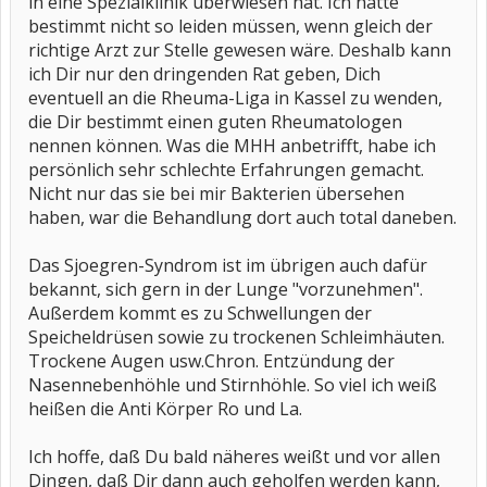
in eine Spezialklinik überwiesen hat. Ich hätte
bestimmt nicht so leiden müssen, wenn gleich der
richtige Arzt zur Stelle gewesen wäre. Deshalb kann
ich Dir nur den dringenden Rat geben, Dich
eventuell an die Rheuma-Liga in Kassel zu wenden,
die Dir bestimmt einen guten Rheumatologen
nennen können. Was die MHH anbetrifft, habe ich
persönlich sehr schlechte Erfahrungen gemacht.
Nicht nur das sie bei mir Bakterien übersehen
haben, war die Behandlung dort auch total daneben.
Das Sjoegren-Syndrom ist im übrigen auch dafür
bekannt, sich gern in der Lunge "vorzunehmen".
Außerdem kommt es zu Schwellungen der
Speicheldrüsen sowie zu trockenen Schleimhäuten.
Trockene Augen usw.Chron. Entzündung der
Nasennebenhöhle und Stirnhöhle. So viel ich weiß
heißen die Anti Körper Ro und La.
Ich hoffe, daß Du bald näheres weißt und vor allen
Dingen, daß Dir dann auch geholfen werden kann,