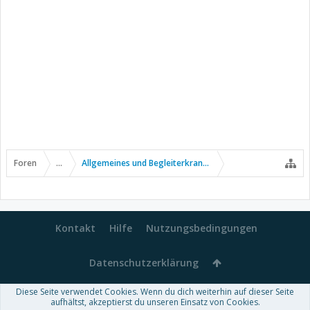
Foren
...
Allgemeines und Begleiterkrankungen
Kontakt
Hilfe
Nutzungsbedingungen
Datenschutzerklärung
Diese Seite verwendet Cookies. Wenn du dich weiterhin auf dieser Seite
Forum software by XenForo™
aufhältst, akzeptierst du unseren Einsatz von Cookies.
-
Deutsch von xenDach