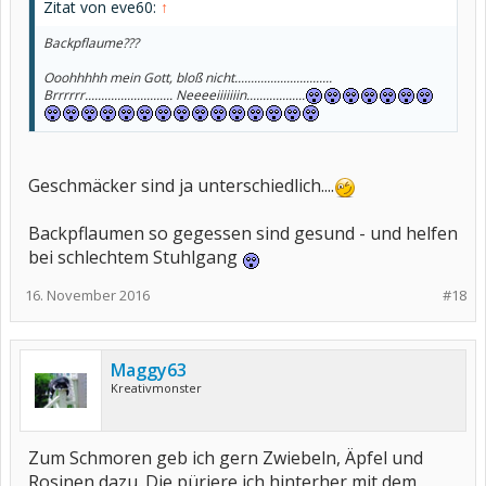
Zitat von eve60:
↑
Backpflaume???
Ooohhhhh mein Gott, bloß nicht..............................
Brrrrrr........................... Neeeeiiiiiiin..................
Geschmäcker sind ja unterschiedlich....
Backpflaumen so gegessen sind gesund - und helfen
bei schlechtem Stuhlgang
16. November 2016
#18
Maggy63
Kreativmonster
Zum Schmoren geb ich gern Zwiebeln, Äpfel und
Rosinen dazu. Die püriere ich hinterher mit dem