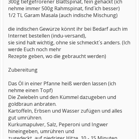
300g tiefgefrorener Blattspinat, fein gehackt (ich
nehme immer 500g Rahmspinat, find´ich besser)
1/2 TL Garam Masala (auch indische Mischung)
die indischen Gewürze könnt ihr bei Bedarf auch im
Internet bestellen (indu-versand),
sie sind halt wichtig, ohne sie schmeckt´s anders. (Ich
werde Euch noch mehr
Rezepte geben, wo die gebraucht werden)
Zubereitung
Das Öl in einer Pfanne heiß werden lassen (ich
nehme einen Topf)
Die Zwiebeln und den Kümmel dazugeben und
goldbraun anbraten.
Kartoffeln, Erbsen und Wasser zufügen und alles
gut umrühren.
Kurkumapulver, Salz, Peperoni und Ingwer
hineingeben, umrühren und
zugedeckt, auf niedriger Hitze, 10 - 15 Minuten