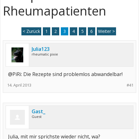
Rheumapatienten
< Zurück
1
2
3
4
5
6
Weiter >
Julia123
rheumatic pixie
@PiRi: Die Rezepte sind problemlos abwandelbar!
14. April 2013
#41
Gast_
Guest
Julia, mit mir sprichste wieder nicht, wa?