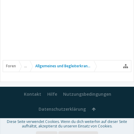
Foren
...
Allgemeines und Begleiterkrankungen
Kontakt
Hilfe
Nutzungsbedingungen
Datenschutzerklärung
Diese Seite verwendet Cookies. Wenn du dich weiterhin auf dieser Seite
Forum software by XenForo™
aufhältst, akzeptierst du unseren Einsatz von Cookies.
-
Deutsch von xenDach
Some XenForo functionality crafted by
Audentio Design
.