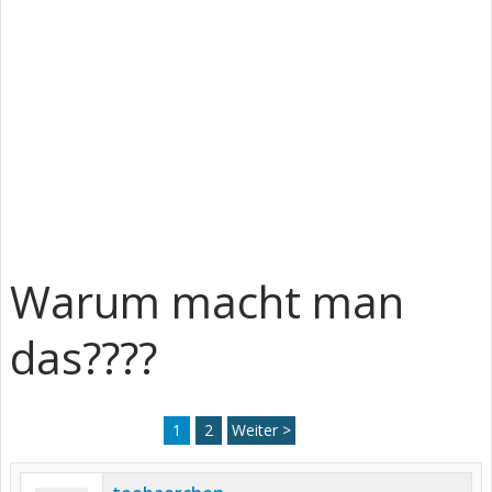
Warum macht man
das????
1
2
Weiter >