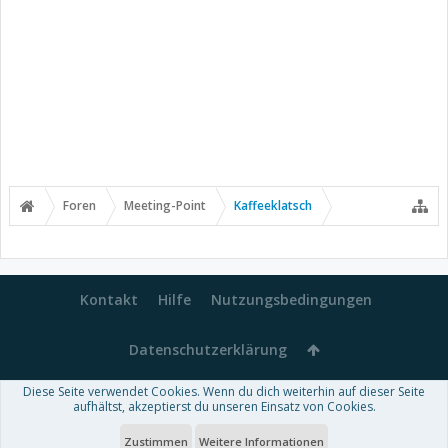
Foren
Meeting-Point
Kaffeeklatsch
Kontakt
Hilfe
Nutzungsbedingungen
Datenschutzerklärung
Diese Seite verwendet Cookies. Wenn du dich weiterhin auf dieser Seite
Forum software by XenForo™
aufhältst, akzeptierst du unseren Einsatz von Cookies.
-
Deutsch von xenDach
Some XenForo functionality crafted by
Audentio Design
.
Theme designed by
ThemeHouse
.
Zustimmen
Weitere Informationen