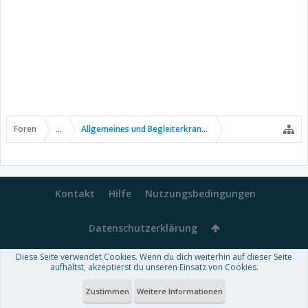
Foren
...
Allgemeines und Begleiterkrankungen
Kontakt
Hilfe
Nutzungsbedingungen
Datenschutzerklärung
Diese Seite verwendet Cookies. Wenn du dich weiterhin auf dieser Seite
Forum software by XenForo™
aufhältst, akzeptierst du unseren Einsatz von Cookies.
-
Deutsch von xenDach
Some XenForo functionality crafted by
Audentio Design
.
Theme designed by
ThemeHouse
.
Zustimmen
Weitere Informationen