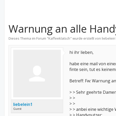
Warnung an alle Hand
Dieses Thema im Forum "
Kaffeeklatsch
" wurde erstellt von
liebelein
hi ihr lieben,
habe eine mail von ein
finte sein, tut es keine
Betreff: Fw: Warnung a
> > Sehr geehrte Damen
> >
> >
liebelein1
> > anbei eine wichtige
Guest
> > Handynutzer: