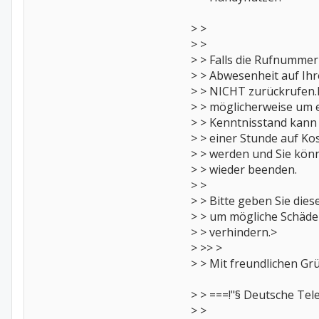
> >
> >
> > Falls die Rufnumme
> > Abwesenheit auf Ihr
> > NICHT zurückrufen.E
> > möglicherweise um
> > Kenntnisstand kann 
> > einer Stunde auf K
> > werden und Sie könn
> > wieder beenden.
> >
> > Bitte geben Sie die
> > um mögliche Schäden
> > verhindern.>
> >> >
> > Mit freundlichen G
> > ===!"§ Deutsche Te
> >