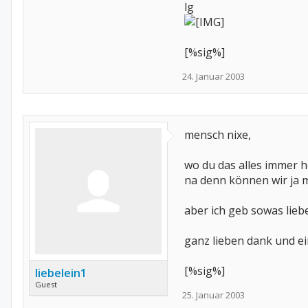
lg
[%sig%]
24. Januar 2003
mensch nixe,
wo du das alles immer h
na denn können wir ja m
aber ich geb sowas lieb
ganz lieben dank und 
[%sig%]
liebelein1
Guest
25. Januar 2003