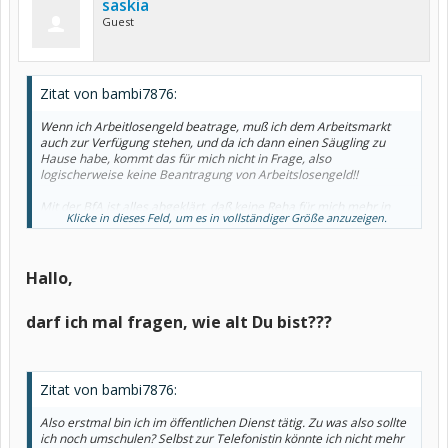
saskia
Guest
Zitat von bambi7876:
Wenn ich Arbeitlosengeld beatrage, muß ich dem Arbeitsmarkt
auch zur Verfügung stehen, und da ich dann einen Säugling zu
Hause habe, kommt das für mich nicht in Frage, also
logischerweise keine Beantragung von Arbeitslosengeld!!
Mit der BfA ist alles abgeklärt, daß keine Reha für mich mehr in
Klicke in dieses Feld, um es in vollständiger Größe anzuzeigen.
Frage kommt.
Die Zeiten für die rente habe ich locker voll.
Die Rentenauskuft liegt hier auch und ist gar nicht mal so schlecht.
Habe mit meinem Rentenbearter nochmal telefoniert und wir
Hallo,
werden den Antrag am 01.09.2005 stellen.
Gruß
darf ich mal fragen, wie alt Du bist???
Diana
Zitat von bambi7876:
Also erstmal bin ich im öffentlichen Dienst tätig. Zu was also sollte
ich noch umschulen? Selbst zur Telefonistin könnte ich nicht mehr