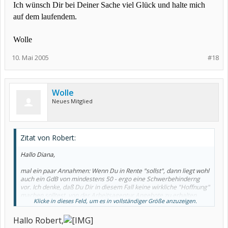
Ich wünsch Dir bei Deiner Sache viel Glück und halte mich
auf dem laufendem.
Wolle
10. Mai 2005
#18
Wolle
Neues Mitglied
Zitat von Robert:
Hallo Diana,
mal ein paar Annahmen: Wenn Du in Rente "sollst", dann liegt wohl
auch ein GdB von mindestens 50 - ergo eine Schwerbehinderng
vor. Ich denke, daß Du Dir in diesem Fall keine wirkliche "Hoffnung"
machen solltest, von der Arbeitsagentur Angebote zu erhalten ...
Klicke in dieses Feld, um es in vollständiger Größe anzuzeigen.
Was eine Tätigkeit im öffentlichen Dienst mit der Sinnlosigkeit
Hallo Robert,
einer Umschulung zu tun hat, das erschließt sich mir leider nicht,
denn auch im öffentlichen Dienst gibt es verschiedene Berufe - von