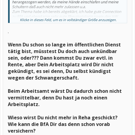
herangezogen werden, da meine Hände einschlafen und meine
Schultern daß auch nicht mehr zulassen u.a.
Zum Thema habe ich bereits abgeklärt, ich habe gute Connection
zu BfA und ebend eine sehr gute Rheumatologin sowie den VdK
Klicke in dieses Feld, um es in vollständiger Größe anzuzeigen.
und einen lieben Freund der Rentenberater ist. Wie die das genau
geschafft haben, kann ich euch gar nicht sagen, soweit bin ich in
.
die Geheimnisse nicht involviert
Wenn Du schon so lange im öffentlichen Dienst
tätig bist, müsstest Du doch auch unkündbar
sein, oder??? Dann kommst Du zwar evtl. in
Rente, aber Dein Arbeitsplatz wird Dir nicht
gekündigt, es sei denn, Du selbst kündigst
wegen der Schwangerschaft.
Beim Arbeitsamt wärst Du dadurch schon nicht
vermittelbar, denn Du hast ja noch einen
Arbeitsplatz.
Wieso wirst Du nicht mehr in Reha geschickt?
Wie kann die BfA Dir das denn schon vorab
versichern?