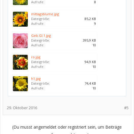
Aufrufe:
8
mittagsblume.jpg
Dateigröße:
85,2 KB
Aufrufe:
9
Geb.Gl.1.jpg
Dateigröße:
395,9 KB
Aufrufe:
10
ro.jpg
Dateigröße:
94,9 KB
Aufrufe:
10
h1.jpg
Dateigröße:
74,4 KB
Aufrufe:
10
29. Oktober 2016
#5
(Du musst angemeldet oder registriert sein, um Beiträge