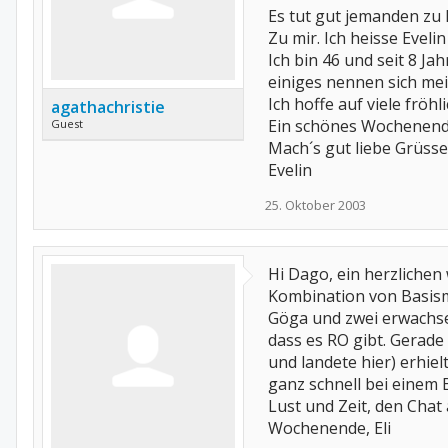
Es tut gut jemanden zu l
Zu mir. Ich heisse Evel
Ich bin 46 und seit 8 Ja
einiges nennen sich me
Ich hoffe auf viele fröhl
agathachristie
Ein schönes Wochenend
Guest
Mach´s gut liebe Grüsse
Evelin
25. Oktober 2003
Hi Dago, ein herzlichen 
Kombination von Basismi
Göga und zwei erwachsen
dass es RO gibt. Gerade
und landete hier) erhie
ganz schnell bei einem B
Lust und Zeit, den Chat
Wochenende, Eli