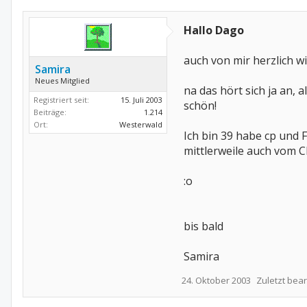
Hallo Dago
auch von mir herzlich 
Samira
Neues Mitglied
na das hört sich ja an, 
Registriert seit:
15. Juli 2003
schön!
Beiträge:
1.214
Ort:
Westerwald
Ich bin 39 habe cp und 
mittlerweile auch vom C
:o
bis bald
Samira
24. Oktober 2003
Zuletzt bear