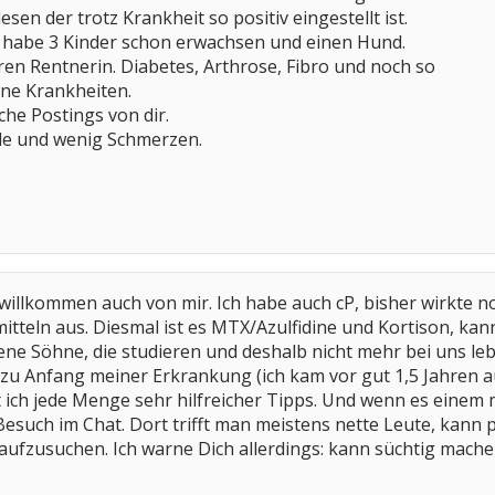
esen der trotz Krankheit so positiv eingestellt ist.
in habe 3 Kinder schon erwachsen und einen Hund.
hren Rentnerin. Diabetes, Arthrose, Fibro und noch so
ine Krankheiten.
iche Postings von dir.
e und wenig Schmerzen.
willkommen auch von mir. Ich habe auch cP, bisher wirkte no
tteln aus. Diesmal ist es MTX/Azulfidine und Kortison, ka
e Söhne, die studieren und deshalb nicht mehr bei uns leben
 zu Anfang meiner Erkrankung (ich kam vor gut 1,5 Jahren 
lt ich jede Menge sehr hilfreicher Tipps. Und wenn es einem 
esuch im Chat. Dort trifft man meistens nette Leute, kann pl
 aufzusuchen. Ich warne Dich allerdings: kann süchtig mache