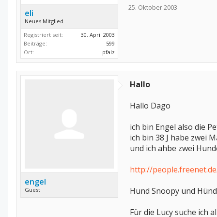
25. Oktober 2003
eli
Neues Mitglied
Registriert seit:
30. April 2003
Beiträge:
599
Ort:
pfalz
Hallo
Hallo Dago
ich bin Engel also die P
ich bin 38 J habe zwei 
und ich ahbe zwei Hunde
http://people.freenet.
engel
Hund Snoopy und Hündi
Guest
Für die Lucy suche ich a