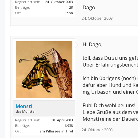
Registriert seit:
24. Oktober 2003
Dago
Beiträge:
28
Ort:
Bonn
24. Oktober 2003
Hi Dago,
toll, dass Du zu uns gef
Über Erfahrungsberichte
Ich bin übrigens (noch) 
dafür aber Hund und Katz
mg Urbason und einer Go
Fühl Dich wohl bei uns!
Monsti
Liebe Grüße aus dem ver
das Monster
Monsti (eine der Dauer
Registriert seit:
30. April 2003
Beiträge:
6.938
24. Oktober 2003
Ort:
am Pillersee in Tirol