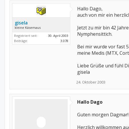
Hallo Dago,
auch von mir ein herzl
gisela
Jetzt zu mir bin 42 Jahr
kleine Käsemaus
Nymphensittich.
Registriert seit:
30. April 2003
Beiträge:
3.078
Bei mir wurde vor fast 
meine Medis (MTX, Corti
Liebe Grüße und fühl Di
gisela
24. Oktober 2003
Hallo Dago
Guten morgen Dagmar!
Herzlich willkommen auc