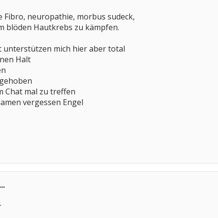
e Fibro, neuropathie, morbus sudeck,
nem blöden Hautkrebs zu kämpfen.
unterstützen mich hier aber total
nen Halt
en
ufgehoben
m Chat mal zu treffen
namen vergessen Engel
..
r