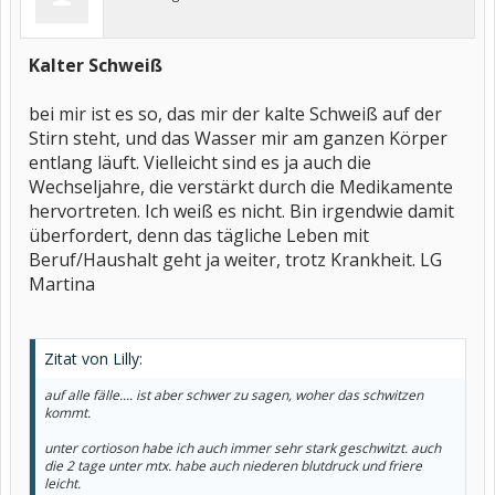
ein zwei Tage nach der Einnahme/Spritze.
Außerdem tobt ein Krieg in dir - rA bzw. cP ist ja eine
Autoimmunkrankheit - das ist sehr anstrengend für deinen Körper -
Kalter Schweiß
du musst auch einfach etwas mehr Ruhe einplanen als früher ...
Schööönen Abend noch!
bei mir ist es so, das mir der kalte Schweiß auf der
Rosarot
Stirn steht, und das Wasser mir am ganzen Körper
entlang läuft. Vielleicht sind es ja auch die
Wechseljahre, die verstärkt durch die Medikamente
hervortreten. Ich weiß es nicht. Bin irgendwie damit
überfordert, denn das tägliche Leben mit
Beruf/Haushalt geht ja weiter, trotz Krankheit. LG
Martina
Zitat von Lilly:
auf alle fälle.... ist aber schwer zu sagen, woher das schwitzen
kommt.
unter cortioson habe ich auch immer sehr stark geschwitzt. auch
die 2 tage unter mtx. habe auch niederen blutdruck und friere
leicht.