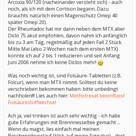
Arcoxia 90/120 (nacheinander versteht sich) - auch
noch, als ich mit dem Cortison begann. Dazu
brauchts natürlich einen Magenschutz Omep 40
später Omep 20).
Der Rheumadoc hat mir dann neben dem MTX aber
Diclo 75 akut empfohlen, davon nahm ich anfänglich
bis zu 3 am Tag, regelmäßig auf jeden Fall 2 Stück.
Mitte Mai (also 2 Wochen nach dem ersten MTX)
konnte ich auf 2 bis 1 reduzieren und seit Anfang
Juni 2006 nehme ich keine Diclos mehr!
Was noch wichtig ist, sind Folsäure-Tabletten (z.B.
Folcur), wenn man MTX nimmt. Solltest du keine
verschrieben bekommen haben: bitte unbedingt
nachholen!!! Lies auch hier:
Methotrexat beeinflusst
Folsäurestoffwechsel
Ach ja, viel trinken ist auch sehr wichtig - ich habe
gute Erfahrungen mit Brennnesseltee gemacht ...
Wenn du magst, lies einfach mal meinen
Beschwerdeverlauf (klick auf meine Signatur) - dort