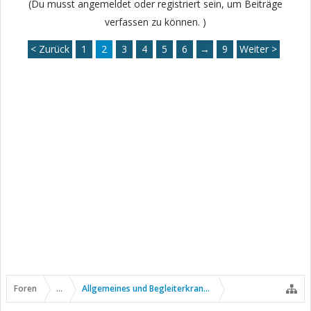
(Du musst angemeldet oder registriert sein, um Beiträge
verfassen zu können. )
< Zurück
1
2
3
4
5
6
→
9
Weiter >
Foren
...
Allgemeines und Begleiterkrankungen