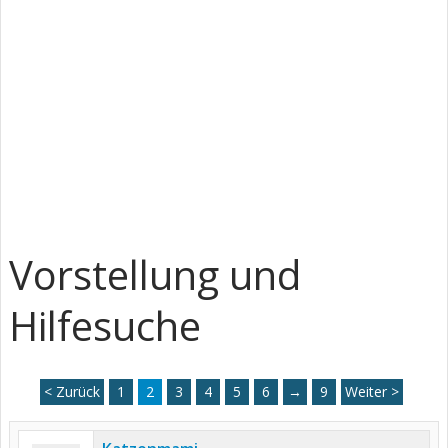
Vorstellung und
Hilfesuche
< Zurück
1
2
3
4
5
6
→
9
Weiter >