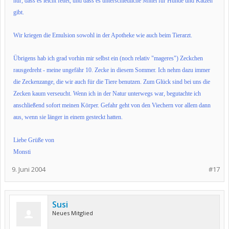
nur, dass es leicht fettet, und dass es unterschiedliche Mittel für Hunde und Katzen
gibt.
Wir kriegen die Emulsion sowohl in der Apotheke wie auch beim Tierarzt.
Übrigens hab ich grad vorhin mir selbst ein (noch relativ "mageres") Zeckchen
rausgedreht - meine ungefähr 10. Zecke in diesem Sommer. Ich nehm dazu immer
die Zeckenzange, die wir auch für die Tiere benutzen. Zum Glück sind bei uns die
Zecken kaum verseucht. Wenn ich in der Natur unterwegs war, begutachte ich
anschließend sofort meinen Körper. Gefahr geht von den Viechern vor allem dann
aus, wenn sie länger in einem gesteckt hatten.
Liebe Grüße von
Monsti
9. Juni 2004
#17
Susi
Neues Mitglied