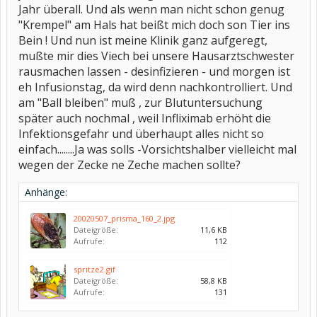
Jahr überall. Und als wenn man nicht schon genug
"Krempel" am Hals hat beißt mich doch son Tier ins
Bein ! Und nun ist meine Klinik ganz aufgeregt,
mußte mir dies Viech bei unsere Hausarztschwester
rausmachen lassen - desinfizieren - und morgen ist
eh Infusionstag, da wird denn nachkontrolliert. Und
am "Ball bleiben" muß , zur Blutuntersuchung
später auch nochmal , weil Infliximab erhöht die
Infektionsgefahr und überhaupt alles nicht so
einfach........Ja was solls -Vorsichtshalber vielleicht mal
wegen der Zecke ne Zeche machen sollte?
Anhänge:
20020507_prisma_160_2.jpg
Dateigröße:
11,6 KB
Aufrufe:
112
spritze2.gif
Dateigröße:
58,8 KB
Aufrufe:
131