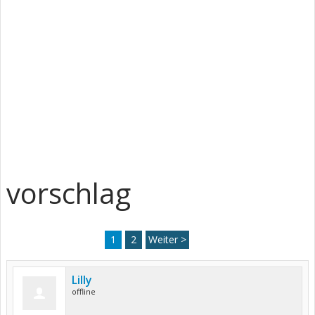
vorschlag
1
2
Weiter >
Lilly
offline